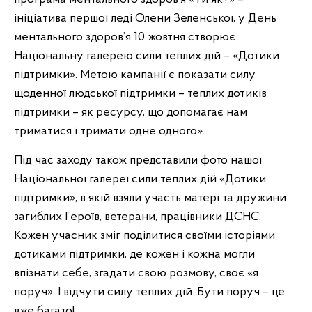
ініціатива першої леді Олени Зеленської, у День
ментального здоров’я 10 жовтня створює
Національну галерею сили теплих дій – «Дотики
підтримки». Метою кампанії є показати силу
щоденної людської підтримки – теплих дотиків
підтримки – як ресурсу, що допомагає нам
триматися і тримати одне одного».
Під час заходу також представили фото нашої
Національної галереї сили теплих дій «Дотики
підтримки», в якій взяли участь матері та дружини
загиблих Героїв, ветерани, працівники ДСНС.
Кожен учасник зміг поділитися своїми історіями
дотиками підтримки, де кожен і кожна могли
впізнати себе, згадати свою розмову, своє «я
поруч». І відчути силу теплих дій. Бути поруч – це
вже багато!