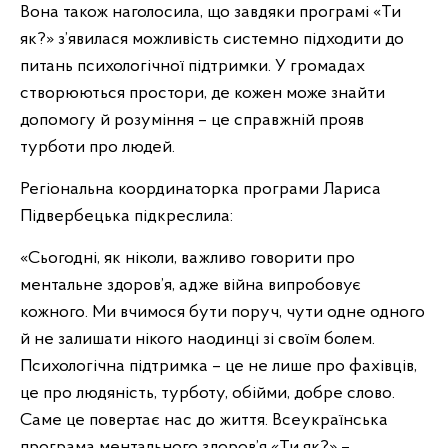
Вона також наголосила, що завдяки програмі «Ти
як?» з’явилася можливість системно підходити до
питань психологічної підтримки. У громадах
створюються простори, де кожен може знайти
допомогу й розуміння – це справжній прояв
турботи про людей.
Регіональна координаторка програми Лариса
Підвербецька підкреслила:
«Сьогодні, як ніколи, важливо говорити про
ментальне здоров’я, адже війна випробовує
кожного. Ми вчимося бути поруч, чути одне одного
й не залишати нікого наодинці зі своїм болем.
Психологічна підтримка – це не лише про фахівців,
це про людяність, турботу, обійми, добре слово.
Саме це повертає нас до життя. Всеукраїнська
програма ментального здоров’я «Ти як?» –