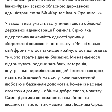
Івано-Франківською обласною державною
адміністрацією та БФ «Карітас Івано-Франківськ».
У заході взяла участь заступниця голови обласної
державної адміністрації Людмила Сірко, яка
підкреслила важливість єдності зусиль у
збереженні психологічного стану: «Ми всі маємо
свій фронт – хтось захищає країну, хтось допомагає
тим, хто втратив дім чи близьких. Ми навчаємося
підтримувати родини загиблих, ветеранів,
внутрішньо переміщених людей. І кожен наш крок,
навіть найменший, має силу, коли наповнений
любов’ю й бажанням допомогти. Кожен із нас має
свої точки дотику – обійми, добре слово, молитву.
Саме ці дотики допомагають нам зберегти
людяність і вистояти», – зазначила Людмила Сірко.