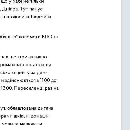
 що у хабі не тільки
 Дніпра. Тут панує
, - наголосила Людмила
еобхідної допомоги ВПО та
 такі центри активно
громадська організація
вського центу за день
 здійснюється з 11.00 до
до 13.00. Переселенці раз на
ут, облаштована дитяча
ерами шкільні домашні
і мови та малювати.