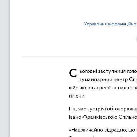
Управління інформаційної
Сьогодні заступниця голови обласної державної адміністрації Людмила Сірко відвідала Івано-Франківський
гуманітарний центр Спі
військової агресії та надає
гігієни.
Під час зустрічі обговорюва
Івано-Франківською Спільнот
«Надзвичайно відрадно, що 