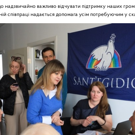
що надзвичайно важливо відчувати підтримку наших гро
ній співпраці надається допомага усім потребуючим у ск