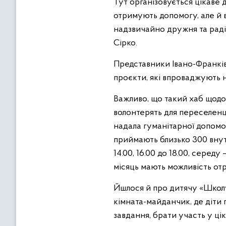
Тут організовується цікаве д
отримують допомогу, але й в
надзвичайно дружня та радіс
Сірко.
Представники Івано-Франків
проєкти, які впроваджують 
Важливо, що такий хаб щодо
волонтерять для переселенці
надала гуманітарної допомог
приймають близько 300 внут
14.00, 16.00 до 18.00, середу 
місяць мають можливість от
Йшлося й про дитячу «Школу
кімната-майданчик, де діти 
завдання, брати участь у ці