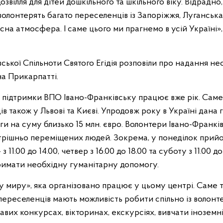
озвілля для дітей дошкільного та шкільного віку. Відрадно,
олонтерять багато переселенців із Запоріжжя, Луганська,
на атмосфера. І саме цього ми прагнемо в усій Україні»
ської Спільноти Святого Егідія розповіли про надання н
на Прикарпатті.
 підтримки ВПО Івано-Франківську працює вже рік. Саме
в також у Львові та Києві. Упродовж року в Україні дана 
и на суму близько 15 млн. євро. Волонтери Івано-Франкі
рішньо переміщених людей. Зокрема, у понеділок прийом
– з 11.00 до 14.00, четвер з 16.00 до 18.00 та суботу з 11.00 
римати необхідну гуманітарну допомогу.
 миру», яка організовано працює у цьому центрі. Саме т
переселенців мають можливість робити спільно із волонт
кавих конкурсах, вікторинах, екскурсіях, вивчати іноземн