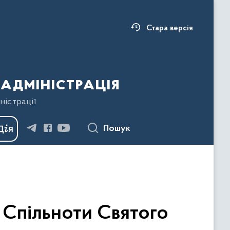
Стара версія
адміністрація
ністрації
Пошук
 Спільноти Святого