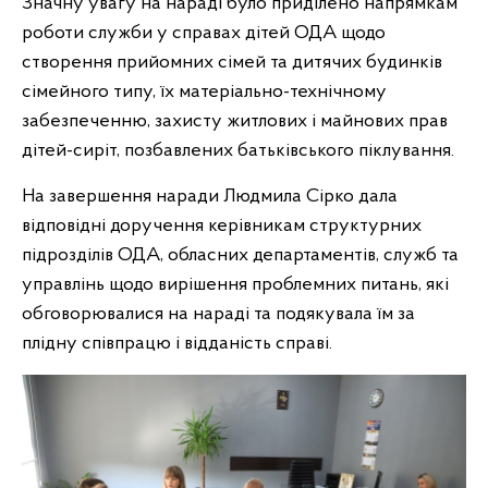
Значну увагу на нараді було приділено напрямкам
роботи служби у справах дітей ОДА щодо
створення прийомних сімей та дитячих будинків
сімейного типу, їх матеріально-технічному
забезпеченню, захисту житлових і майнових прав
дітей-сиріт, позбавлених батьківського піклування.
На завершення наради Людмила Сірко дала
відповідні доручення керівникам структурних
підрозділів ОДА, обласних департаментів, служб та
управлінь щодо вирішення проблемних питань, які
обговорювалися на нараді та подякувала їм за
плідну співпрацю і відданість справі.