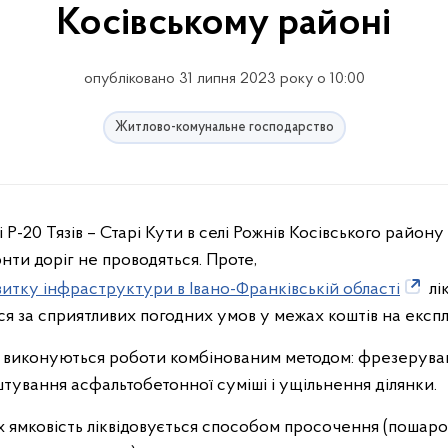
Косівському районі
опубліковано 31 липня 2023 року о 10:00
Житлово-комунальне господарство
Р-20 Тязів – Старі Кути в селі Рожнів Косівського район
нти доріг не проводяться. Проте,
итку інфраструктури в Івано-Франківській області
лі
я за сприятливих погодних умов у межах коштів на експ
ь виконуються роботи комбінованим методом: фрезеруван
тування асфальтобетонної суміші і ущільнення ділянки.
 ямковість ліквідовується способом просочення (поша