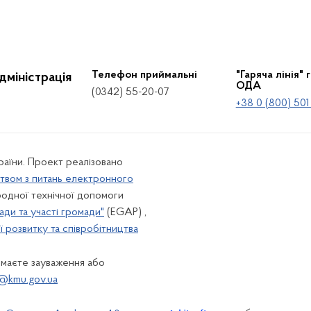
Телефон приймальні
"Гаряча лінія" 
дміністрація
ОДА
(0342) 55-20-07
+38 0 (800) 501
країни. Проект реалізовано
твом з питань електронного
одної технічної допомоги
ади та участі громади"
(EGAP) ,
 розвитку та співробітництва
 маєте зауваження або
@kmu.gov.ua