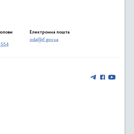
голови
Електронна пошта
oda@if.gov.ua
 554