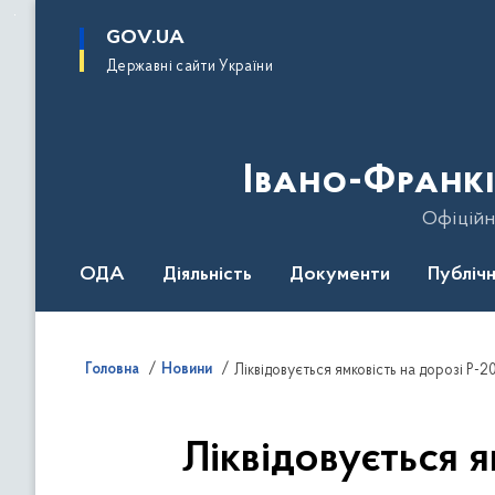
до
основного
GOV.UA
вмісту
Державні сайти України
Івано-Франкі
Офіційн
ОДА
Діяльність
Документи
Публічн
Головна
Новини
Ліквідовується ямковість на дорозі Р-20
Ліквідовується я