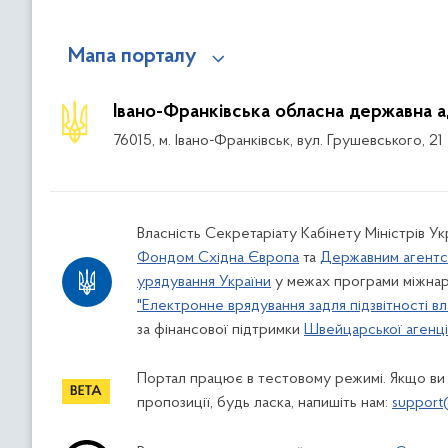
Мапа порталу
Івано-Франківська обласна державна а
76015, м. Івано-Франківськ, вул. Грушевського, 21
Власність Секретаріату Кабінету Міністрів У
Фондом Східна Європа
та
Державним агентс
урядування України
у межах програми міжнар
"Електронне врядування задля підзвітності вл
за фінансової підтримки
Швейцарської агенції
Портал працює в тестовому режимі. Якщо ви
пропозиції, будь ласка, напишіть нам:
support