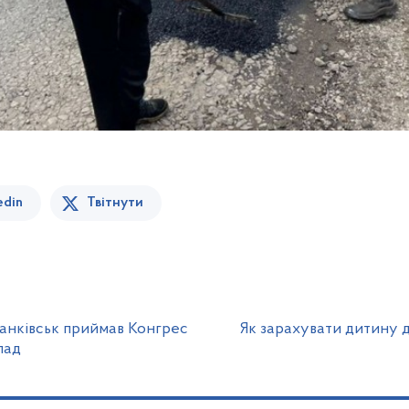
edin
Твітнути
анківськ приймав Конгрес
Як зарахувати дитину д
лад