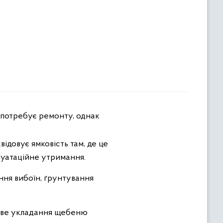
у потребує ремонту, однак
квідовує ямковість там, де це
луатаційне утримання.
ня вибоїн, ґрунтування
рове укладання щебеню