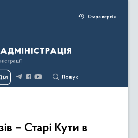
Стара версія
адміністрація
ністрації
Пошук
ів – Старі Кути в