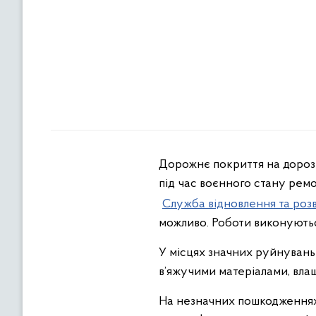
Дорожнє покриття на дорозі 
під час воєнного стану ремо
Служба відновлення та розв
можливо. Роботи виконуютьс
У місцях значних руйнуван
в’яжучими матеріалами, влаш
На незначних пошкодженнях