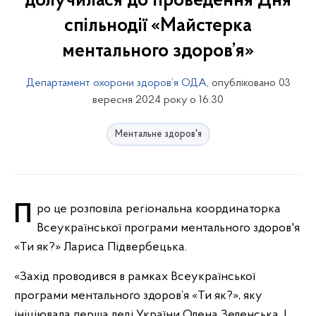
долучилася до проведення Дня
спільнодії «Майстерка
ментального здоров’я»
Департамент охорони здоров’я ОДА
, опубліковано 03
вересня 2024 року о 16:30
Ментальне здоров'я
Про це розповіла регіональна координаторка
Всеукраїнської програми ментального здоров'я
«Ти як?» Лариса Підвербецька.
«Захід проводився в рамках Всеукраїнської
програми ментального здоров’я «Ти як?», яку
ініціювала перша леді України Олена Зеленська. І