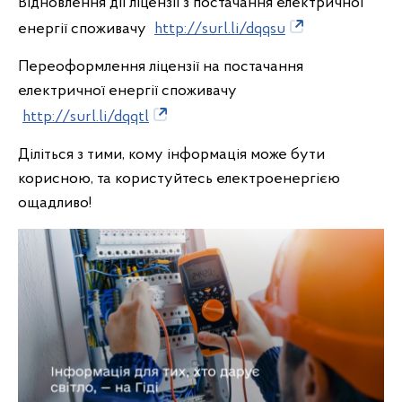
Відновлення дії ліцензії з постачання електричної
енергії споживачу
http://surl.li/dqqsu
Переоформлення ліцензії на постачання
електричної енергії споживачу
http://surl.li/dqqtl
Діліться з тими, кому інформація може бути
корисною, та користуйтесь електроенергією
ощадливо!