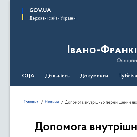
до
основного
GOV.UA
вмісту
Державні сайти України
Івано-Франкі
Офіційн
ОДА
Діяльність
Документи
Публічн
Головна
Новини
Допомога внутрішньо переміщеним людя
Допомога внутрішн