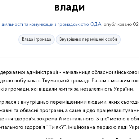
влади
 діяльності та комунікацій з громадськістю ОДА
, опубліковано 02
Влада і громада
Внутрішньо переміщені особи
кою побувала в Тлумацькій громаді. Разом з міським го
ів громади, які віддали життя за незалежність України.
стрілася з внутрішньо переміщеними людьми, яких сьогод
ержавні та обласні програми, а саме щодо працевлаштуван
ння здоров'я, зокрема й ментального. З цієї метою в обл
тального здоров'я "Ти як?", ініційована першою леді Ук