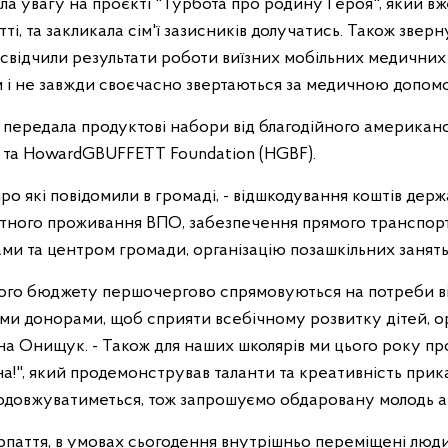
а увагу на проєкті "Турбота про родину Героя", який вж
ті, та закликала сім'ї зазисників долучатись. Також звер
засвідчили результати роботи виїзних мобільних медични
м і не завжди своєчасно звертаються за медичною допом
 передала продуктові набори від благодійного американ
 та HowardGBUFFETT Foundation (HGBF).
о які повідомили в громаді, - відшкодування коштів дер
ктного проживання ВПО, забезпечення прямого транспор
и та центром громади, організацію позашкільних занять 
ого бюджету першочергово спрямовуються на потреби ві
и донорами, щоб сприяти всебічному розвитку дітей, ор
лана Онищук. - Також для наших школярів ми цього року п
а!", який продемонстрував таланти та креативність прик
одовжуватиметься, тож запрошуємо обдаровану молодь а
паття, в умовах сьогодення внутрішньо переміщені люди,