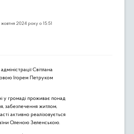
 жовтня 2024 року о 15:51
ловою Ігорем Петруком
ні у громаді проживає понад
ня, забезпечення житлом,
асті активно реалізовується
раїни Оленою Зеленською.