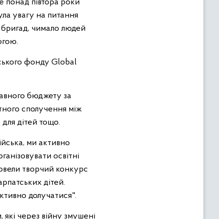
е понад півтора роки
нула увагу на питання
х бригад, чимало людей
огою.
ського фонду Global
жавного бюджету за
тного сполучення між
для дітей тощо.
йська, ми активно
ганізовувати освітні
ровели творчий конкурс
арпатських дітей.
ктивно долучатися".
 які через війну змушені