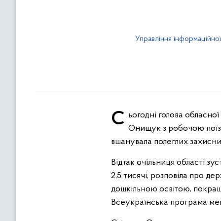
Управління інформаційної
Сьогодні голова обласної державної адміністрації - начальниця обласної військової адміністрації Світлана
Онищук з робочою поїзд
вшанувала полеглих захисник
Відтак очільниця області зу
2,5 тисячі, розповіла про д
дошкільною освітою, покраще
Всеукраїнська програма мен