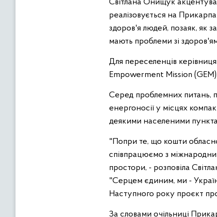
Світлана Онищук акцентувал
реалізовується на Прикарпат
здоров'я людей, позаяк, як 
мають проблеми зі здоров'я
Для переселенців керівниця
Empowerment Mission (GEM)
Серед проблемних питань, пр
енергоносії у місцях компа
деякими населеними пунктам
"Попри те, що кошти обласн
співпрацюємо з міжнародним
простори, - розповіла Світ
"Серцем єдиним, ми - Україн
Наступного року проєкт пр
За словами очільниці Прикар