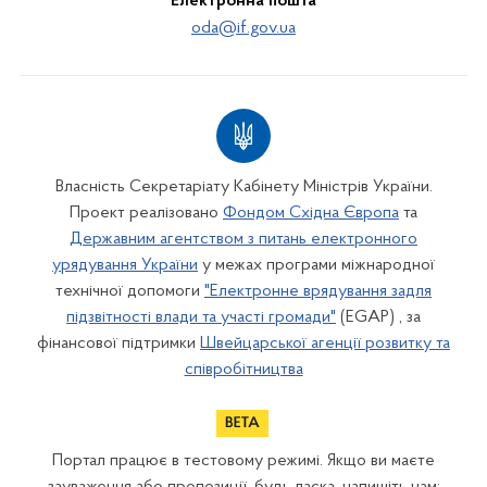
Електронна пошта
oda@if.gov.ua
Власність Секретаріату Кабінету Міністрів України.
Проект реалізовано
Фондом Східна Європа
та
Державним агентством з питань електронного
урядування України
у межах програми міжнародної
технічної допомоги
"Електронне врядування задля
підзвітності влади та участі громади"
(EGAP) , за
фінансової підтримки
Швейцарської агенції розвитку та
співробітництва
Портал працює в тестовому режимі. Якщо ви маєте
зауваження або пропозиції, будь ласка, напишіть нам: