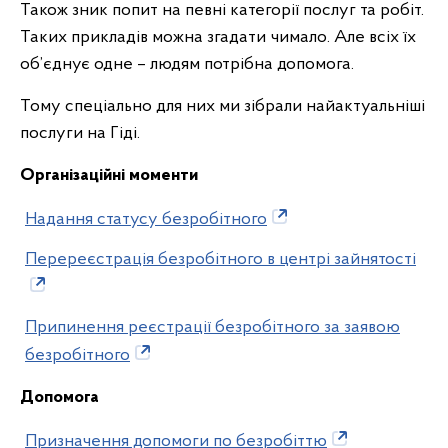
Також зник попит на певні категорії послуг та робіт.
Таких прикладів можна згадати чимало. Але всіх їх
об’єднує одне – людям потрібна допомога.
Тому спеціально для них ми зібрали найактуальніші
послуги на Гіді.
Організаційні моменти
Надання статусу безробітного
Перереєстрація безробітного в центрі зайнятості
Припинення реєстрації безробітного за заявою
безробітного
Допомога
Призначення допомоги по безробіттю