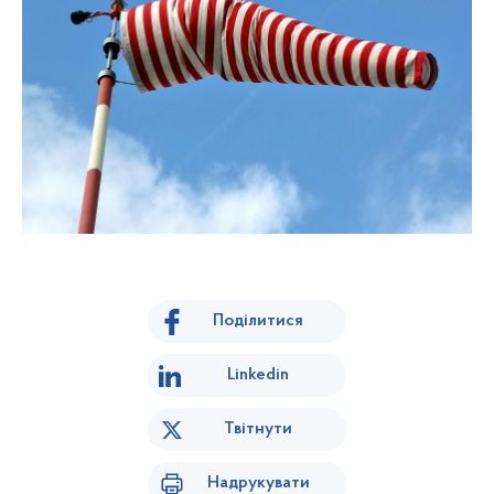
Поділитися
Linkedin
Твітнути
Надрукувати