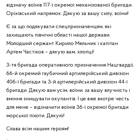
відзначу воїнів 117-ї окремої механізованої бригади.
Оріхівський напрямок. Дякую за вашу силу, воїни!
Є за що подякувати спецпризначенцям, які
захищають північні області нашої держави.
Молодший сержант Кирило Мельник і капітан
Артем Частіков – дякую вам, хлопці!
3-тя бригада оперативного призначення Нацгвардії,
66-й окремий гаубичний артилерійський дивізіон
406-ї бригади та 3-й артилерійський дивізіон 44-ї
бригади. Дякую вам усім, воїни, за вашу влучність і
вміння знищувати окупантів. І це вже вкотре честь
для мене – відзначити воїнів 36-ї окремої бригади
морської піхоти. Дякую!
Слава всім нашим героям!