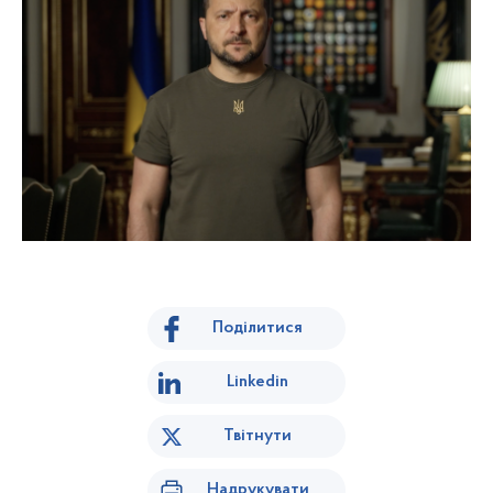
Поділитися
Linkedin
Твітнути
Надрукувати