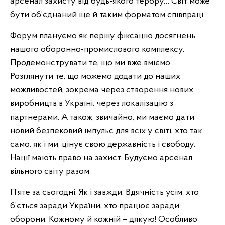
арсенал захисту від будь-якого терору… Світ може
бути об’єднаний ще й таким форматом співпраці.
Форум плануємо як першу фіксацію досягнень
нашого оборонно-промислового комплексу.
Продемонструвати те, що ми вже вміємо.
Розглянути те, що можемо додати до наших
можливостей, зокрема через створення нових
виробництв в Україні, через локалізацію з
партнерами. А також, звичайно, ми маємо дати
новий безпековий імпульс для всіх у світі, хто так
само, як і ми, цінує свою державність і свободу.
Нації мають право на захист. Будуємо арсенал
вільного світу разом.
П’яте за сьогодні. Як і завжди. Вдячність усім, хто
б’ється заради України, хто працює заради
оборони. Кожному й кожній – дякую! Особливо