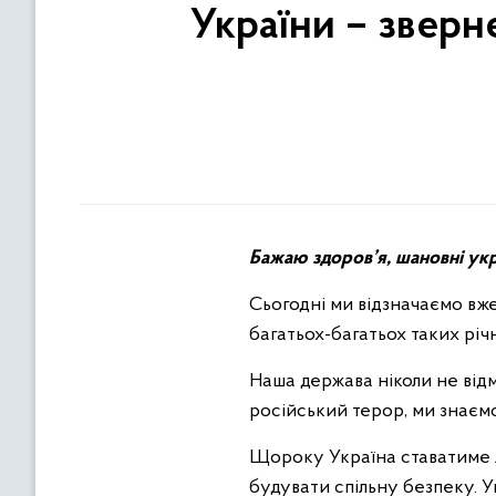
України – звер
Бажаю здоров’я, шановні укра
Сьогодні ми відзначаємо вж
багатьох-багатьох таких річн
Наша держава ніколи не відмо
російський терор, ми знаєм
Щороку Україна ставатиме л
будувати спільну безпеку. 