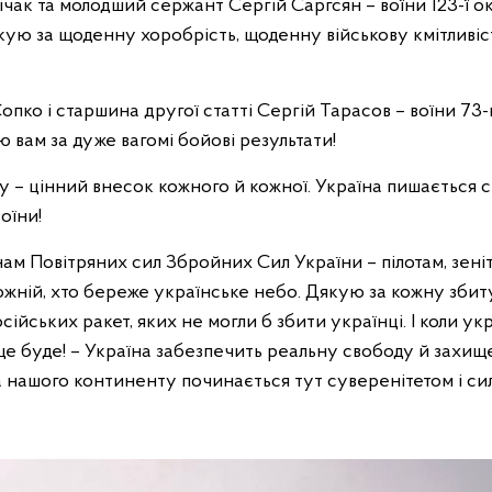
чак та молодший сержант Сергій Саргсян – воїни 123-ї о
кую за щоденну хоробрість, щоденну військову кмітливіст
пко і старшина другої статті Сергій Тарасов – воїни 73
 вам за дуже вагомі бойові результати!
у – цінний внесок кожного й кожної. Україна пишається с
оїни!
оїнам Повітряних сил Збройних Сил України – пілотам, зен
ожній, хто береже українське небо. Дякую за кожну збит
сійських ракет, яких не могли б збити українці. І коли у
це буде! – Україна забезпечить реальну свободу й захище
а нашого континенту починається тут суверенітетом і си