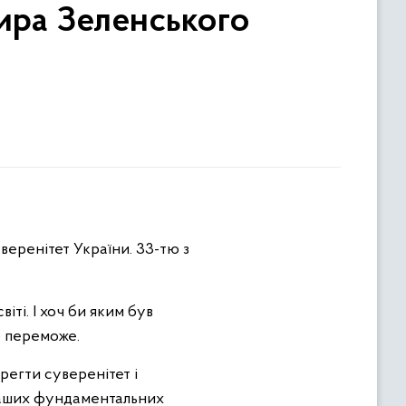
ира Зеленського
еренітет України. 33-тю з
іті. І хоч би яким був
о переможе.
егти суверенітет і
 наших фундаментальних