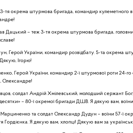
3-тя окрема штурмова бригада, командир кулеметного в
сандре!
в Дацький – теж 3-тя окрема штурмова бригада, головн
иславе!
ун, Герой України, командир розвідбату. 5-та окрема ш
 Дякую, Ігорю!
нко, Герой України, командир 2-ї штурмової роти 24-г
, Олександре!
ов, солдат Андрій Хмілевський, молодший сержант Богд
мдесятки» – 80-ї окремої бригади ДШВ. Я дякую вам, воїни
Марциненко та солдат Олександр Дудун – воїни 57-ї окр
я Гордієнка. Я дякую вам, хлопці! Дякую вам за українськ