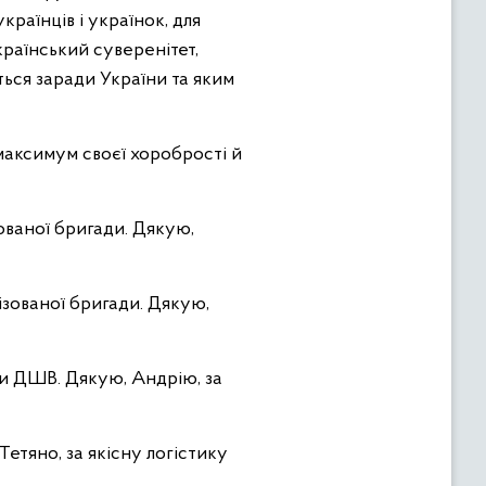
раїнців і українок, для
країнський суверенітет,
ться заради України та яким
 максимум своєї хоробрості й
ованої бригади. Дякую,
зованої бригади. Дякую,
ди ДШВ. Дякую, Андрію, за
етяно, за якісну логістику