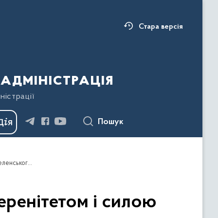
Стара версія
адміністрація
ністрації
Пошук
Безпека нашого континенту починається суверенітетом і силою України – звернення Президента Володимира Зеленського
еренітетом і силою