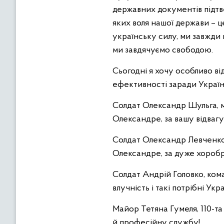
державних документів підтв
яких воля нашої держави – ц
українську силу, ми завжди 
ми завдячуємо свободою.
Сьогодні я хочу особливо ві
ефективності заради Україн
Солдат Олександр Шульга, м
Олександре, за вашу відвагу
Солдат Олександр Левченко,
Олександре, за дуже хоробр
Солдат Андрій Головко, ком
влучність і такі потрібні Укр
Майор Тетяна Гумеля, 110-та
й професійну службу!