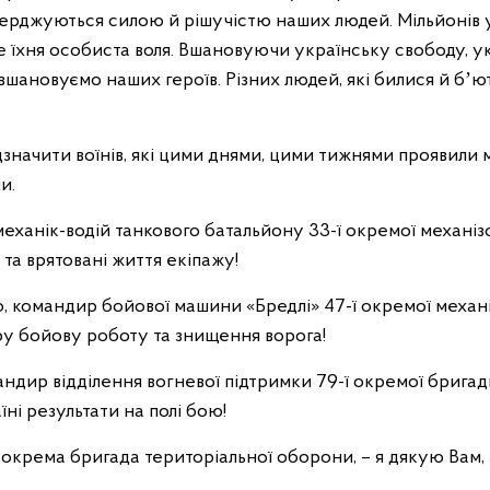
ерджуються силою й рішучістю наших людей. Мільйонів ук
е їхня особиста воля. Вшановуючи українську свободу, у
вшановуємо наших героїв. Різних людей, які билися й бʼю
дзначити воїнів, які цими днями, цими тижнями проявили
и.
еханік-водій танкового батальйону 33-ї окремої механіз
 та врятовані життя екіпажу!
 командир бойової машини «Бредлі» 47-ї окремої механі
у бойову роботу та знищення ворога!
андир відділення вогневої підтримки 79-ї окремої брига
аїні результати на полі бою!
 окрема бригада територіальної оборони, – я дякую Вам, Т