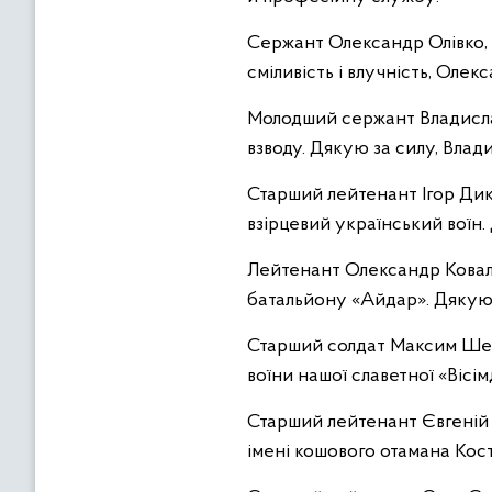
Сержант Олександр Олівко, 
сміливість і влучність, Олек
Молодший сержант Владисла
взводу. Дякую за силу, Влад
Старший лейтенант Ігор Дик
взірцевий український воїн.
Лейтенант Олександр Ковале
батальйону «Айдар». Дякую
Старший солдат Максим Шевц
воїни нашої славетної «Вісі
Старший лейтенант Євгеній 
імені кошового отамана Кост