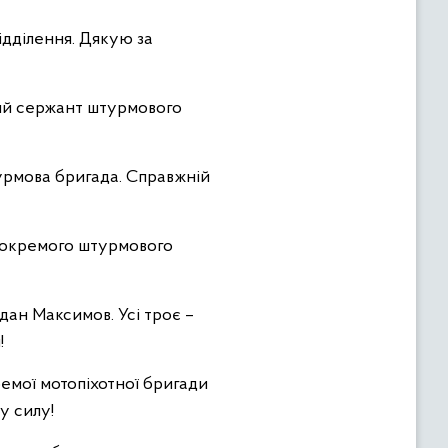
ідділення. Дякую за
ий сержант штурмового
турмова бригада. Справжній
о окремого штурмового
ан Максимов. Усі троє –
!
емої мотопіхотної бригади
у силу!