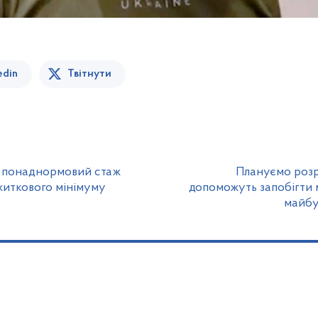
edin
Твітнути
а понаднормовий стаж
Плануємо розро
житкового мінімуму
допоможуть запобігти 
майбу