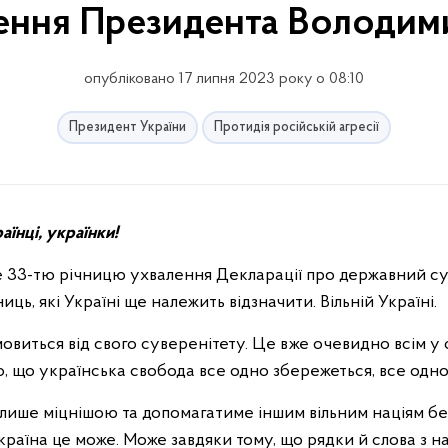
нення Президента Володим
опубліковано 17 липня 2023 року о 08:10
Президент України
Протидія російській агресії
їнці, українки!
е 33-тю річницю ухвалення Декларації про державний сув
иць, які Україні ще належить відзначити. Вільній Україні.
виться від свого суверенітету. Це вже очевидно всім у св
о, що українська свобода все одно збережеться, все одн
ише міцнішою та допомагатиме іншим вільним націям бер
Україна це може. Може завдяки тому, що рядки й слова з