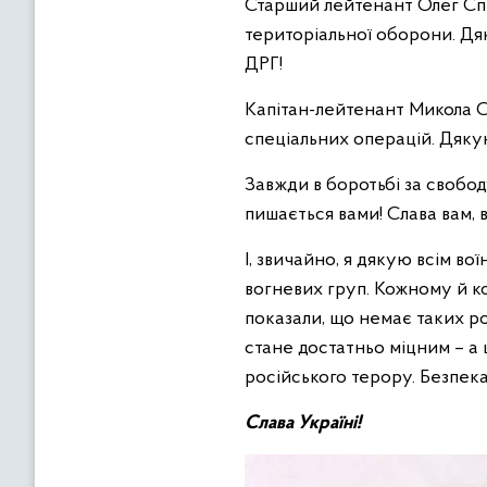
Старший лейтенант Олег Спі
територіальної оборони. Дя
ДРГ!
Капітан-лейтенант Микола Со
спеціальних операцій. Дякую
Завжди в боротьбі за свобод
пишається вами! Слава вам, в
І, звичайно, я дякую всім в
вогневих груп. Кожному й к
показали, що немає таких ро
стане достатньо міцним – а 
російського терору. Безпек
Слава Україні!