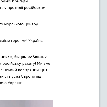
кремої бригади
ь у протидії російським
-го морського центру
воїми героями! Україна
ітникам, бійцям мобільних
у російську ракету! Ми вже
країнський повітряний щит
ність усієї Європи від
лою України.