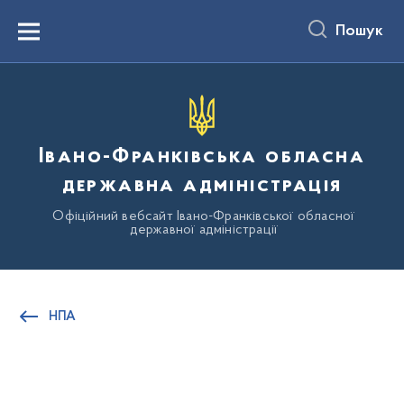
до
основного
Пошук
вмісту
Menu
Івано-Франківська обласна
державна адміністрація
Офіційний вебсайт Івано-Франківської обласної
державної адміністрації
НПА