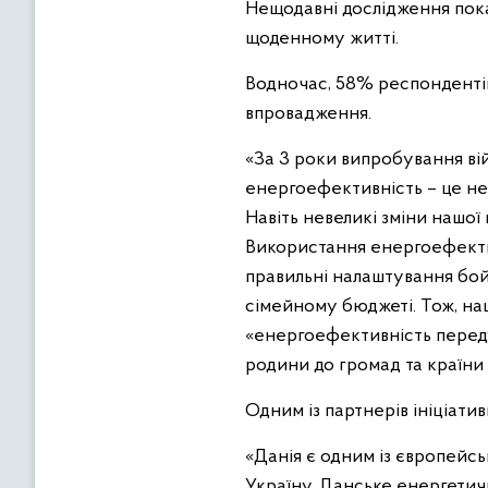
Нещодавні дослідження пок
щоденному житті.
Водночас, 58% респондентів
впровадження.
«За 3 роки випробування ві
енергоефективність – це не 
Навіть невеликі зміни нашої
Використання енергоефектив
правильні налаштування бой
сімейному бюджеті. Тож, н
«енергоефективність передус
родини до громад та країни
Одним із партнерів ініціати
«Данія є одним із європейс
Україну. Данське енергетич