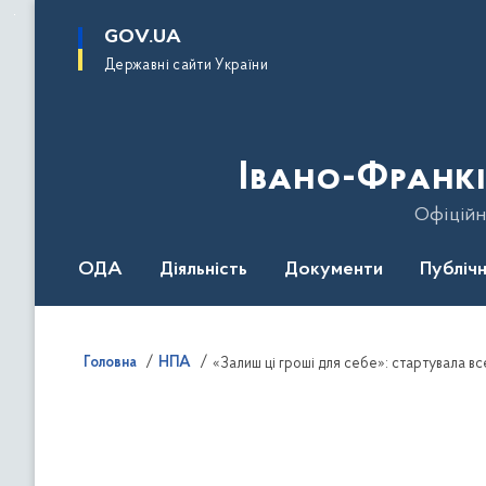
до
основного
GOV.UA
вмісту
Державні сайти України
Івано-Франкі
Офіційн
ОДА
Діяльність
Документи
Публічн
Головна
НПА
«Залиш ці гроші для себе»: стартувала в