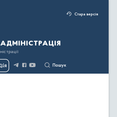
Стара версія
адміністрація
ністрації
Пошук