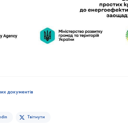
них документів
edin
Твітнути