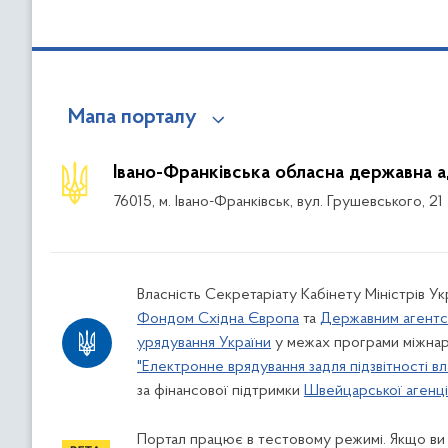
Мапа порталу
Івано-Франківська обласна державна а
76015, м. Івано-Франківськ, вул. Грушевського, 21
Власність Секретаріату Кабінету Міністрів У
Фондом Східна Європа
та
Державним агентс
урядування України
у межах програми міжнар
"Електронне врядування задля підзвітності вл
за фінансової підтримки
Швейцарської агенції
Портал працює в тестовому режимі. Якщо ви