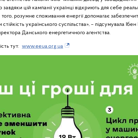
о завдяки цій кампанії українці відкриють для себе реаль
 того, розумне споживання енергії допомагає забезпечи
стійкість українського суспільства», – підсумувала Ібе
ректора Данського енергетичного агентства.
сть тут:
www.eeua.org.ua