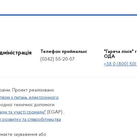
Телефон приймальні
"Гаряча лінія" 
дміністрація
ОДА
(0342) 55-20-07
+38 0 (800) 501
країни. Проект реалізовано
твом з питань електронного
одної технічної допомоги
ади та участі громади"
(EGAP) ,
 розвитку та співробітництва
 маєте зауваження або