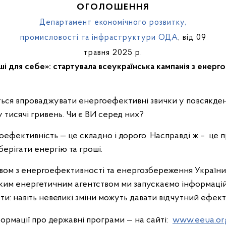
ОГОЛОШЕННЯ
Департамент економічного розвитку,
промисловості та інфраструктури ОДА
, від 09
травня 2025 р.
ші для себе»: стартувала всеукраїнська кампанія з енер
тисячі гривень. Чи є ВИ серед них?
ефективність — це складно і дорого. Насправді ж – це п
берігати енергію та гроші.
вом з енергоефективності та енергозбереження України,
ським енергетичним агентством ми запускаємо інформац
ати: навіть невеликі зміни можуть давати відчутний ефект
ормації про державні програми — на сайті:
www.eeua.or