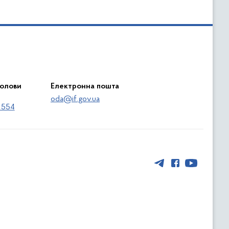
голови
Електронна пошта
oda@if.gov.ua
 554