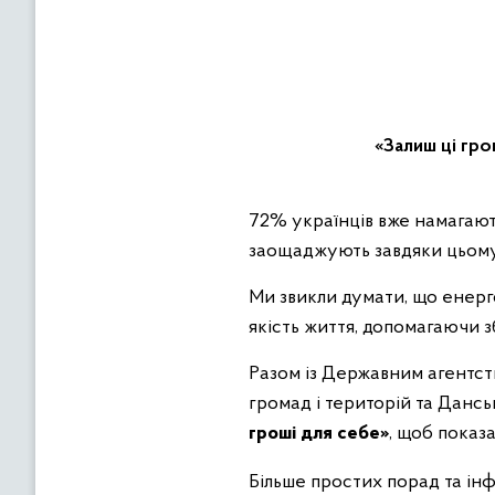
«Залиш ці гро
72% українців вже намагаються впроваджувати енергоефективні звички у повсякденному житті — і
заощаджують завдяки цьому 
Ми звикли думати, що енерго
якість життя, допомагаючи з
Разом із Державним агентст
громад і територій та Дан
гроші для себе»
, щоб показ
Більше простих порад та інф