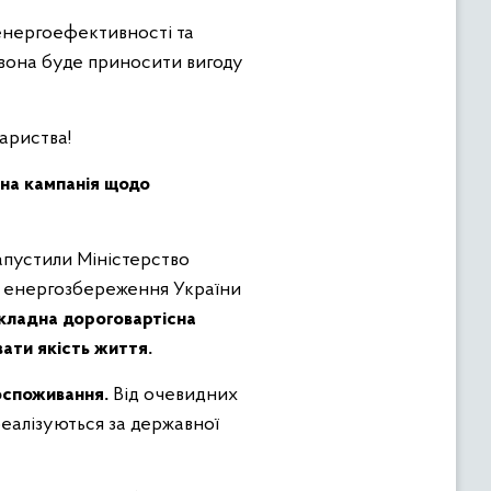
енергоефективності та
 вона буде приносити вигоду
ариства!
йна кампанія щодо
запустили Міністерство
а енергозбереження України
складна дороговартісна
вати якість життя.
оспоживання.
Від очевидних
реалізуються за державної