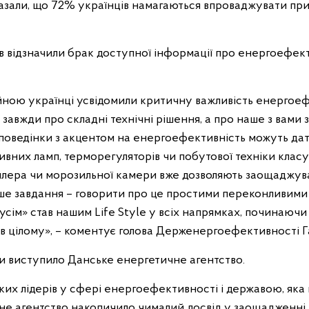
азали, що 72% українців намагаються впроваджувати п
 відзначили брак доступної інформації про енергоефекти
йною українці усвідомили критичну важливість енергоеф
завжди про складні технічні рішення, а про наше з вами
 поведінки з акцентом на енергоефективність можуть дати
них ламп, терморегуляторів чи побутової техніки класу 
лера чи морозильної камери вже дозволяють заощаджуват
аше завдання – говорити про це простими переконливими
ім» став нашим Life Style у всіх напрямках, починаючи 
 в цілому», – коментує голова Держенергоефективності Г
ви виступило Данське енергетичне агентство.
ьких лідерів у сфері енергоефективності і державою, як
не агентство накопичило чималий досвід у заощадженні 