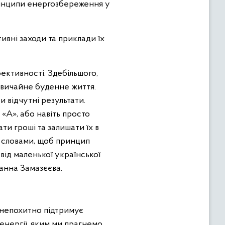
ринципи енергозбереження у
вні заходи та приклади їх
ективності. Здебільшого,
 звичайне буденне життя.
 відчутні результати.
«А», або навіть просто
и гроші та залишати їх в
 словами, щоб принцип
від маленької української
анна Замазєєва.
а непохитно підтримує
енергії, яким ми прагнемо