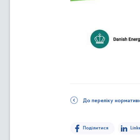
До переліку норматив
Поділитися
Link