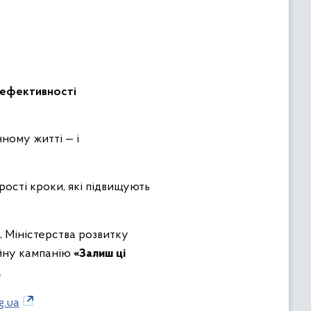
гоефективності
рості кроки, які підвищують
 Міністерства розвитку
ійну кампанію
«Залиш ці
.
g.ua