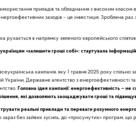
використання приладів та обладнання з високим класом 
нергоефективних заходів – це інвестиція. Зроблена раз,
яка рухається в напрямку зеленого європейського співтов
країнцям «залишити гроші собі»: стартувала інформаці
 всеукраїнська кампанія, яку 1 травня 2025 року спільно 
ій України, Державне агентство з енергоефективності т
нтство.
Головна ідея кампанії: енергоефективність – не 
і рішення, які дозволяють заощаджувати гроші та підвищу
трувати реальні приклади та переваги розумного енерг
о зараз без зайвих зусиль, до «просунутих» програм, що 