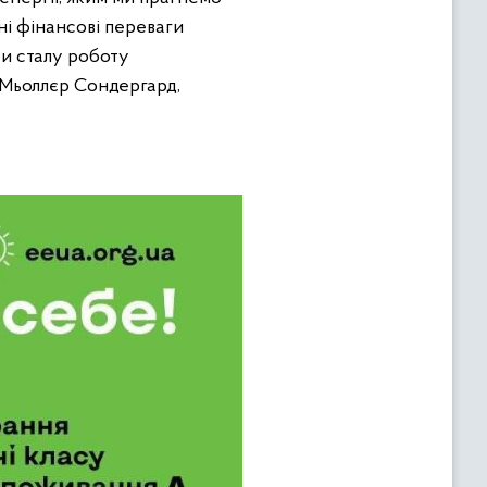
ні фінансові переваги
ти сталу роботу
н Мьоллєр Сондергард,