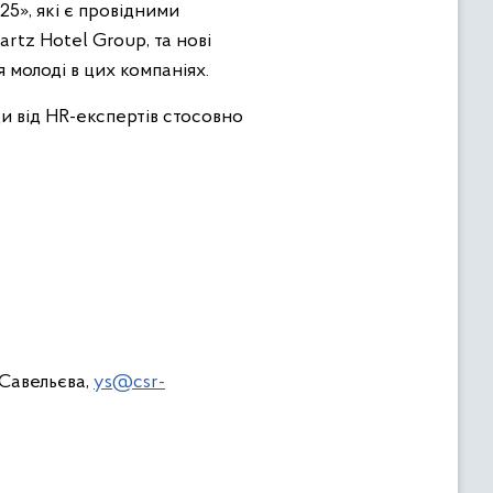
25», які є провідними
artz Hotel Group, та нові
молоді в цих компаніях.
и від HR-експертів стосовно
 Савельєва,
ys@csr-