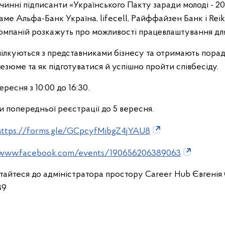
чинні підписанти «Українського Пакту заради молоді - 20
аме Альфа-Банк Україна, lifecell, Райффайзен Банк і Reik
омпаній розкажуть про можливості працевлаштування для 
пілкуються з представниками бізнесу та отримають порад
резюме та як підготуватися й успішно пройти співбесіду.
есня з 10:00 до 16:30.
и попередньої реєстрації до 5 вересня.
https://forms.gle/GCpcyfMibgZ4jYAU8
/www.facebook.com/events/190656206389063
ртайтеся до адміністратора простору Career Hub Євгенія
89