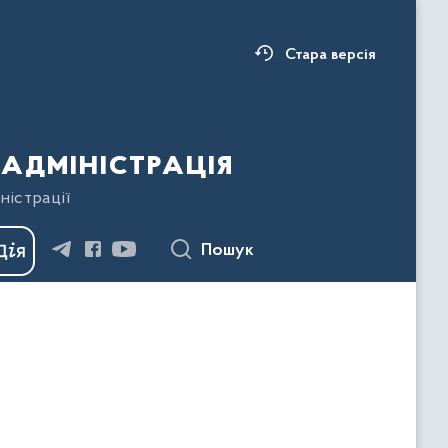
Стара версія
адміністрація
ністрації
Пошук