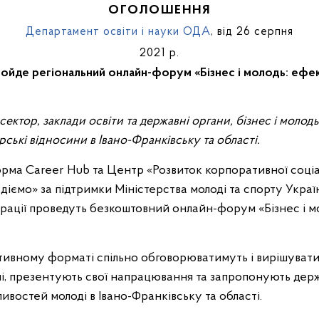
ОГОЛОШЕННЯ
Департамент освіти і науки ОДА
, від 26 серпня
2021 р.
ройде регіональний онлайн-форум «Бізнес і молодь: еф
ькі відносини в Івано-Франківську та області.
рма Career Hub та Центр «Розвиток корпоративної соціал
іємо» за підтримки Міністерства молоді та спорту Україн
трації проведуть безкоштовний онлайн-форум «Бізнес і
тивному форматі спільно обговорюватимуть і вирішуват
і, презентують свої напрацювання та запропонують держ
востей молоді в Івано-Франківську та області.