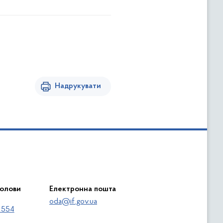
Надрукувати
голови
Електронна пошта
oda@if.gov.ua
 554