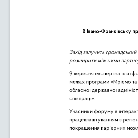
В Івано-Франківську п
Захід залучить громадський сектор, заклади освіти та державні органи, бізнес і молодь, аби налагодити та
розширити між ними партнерс
9 вересня експертна платфо
межах програми «Мріємо та д
обласної державної адмініс
співпраці».
Учасники форуму в інтерак
працевлаштуванням в регіон
покращення кар'єрних можли