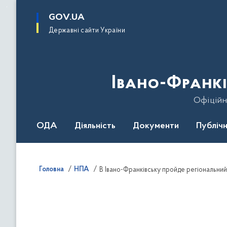
до
основного
GOV.UA
вмісту
Державні сайти України
Івано-Франкі
Офіційн
ОДА
Діяльність
Документи
Публічн
Головна
НПА
В Івано-Франківську пройде регіональни