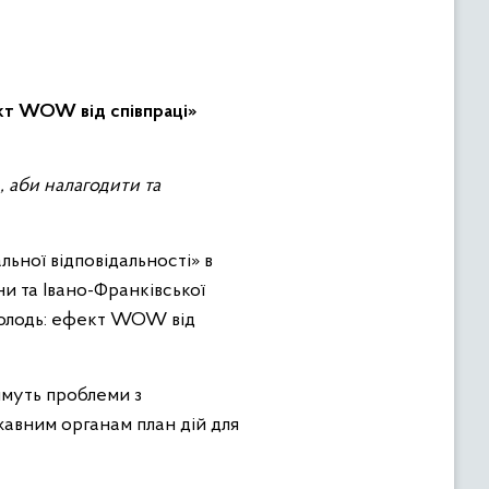
ект WOW від співпраці»
ьної відповідальності» в
и та Івано-Франківської
 молодь: ефект WOW від
имуть проблеми з
авним органам план дій для