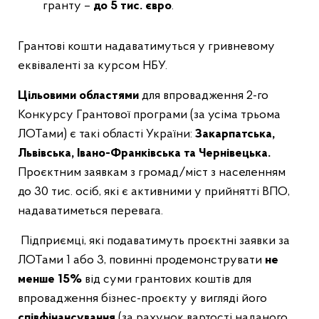
гранту –
до 5 тис. євро
.
Грантові кошти надаватимуться у гривневому
еквіваленті за курсом НБУ.
Цільовими областями
для впровадження 2-го
Конкурсу Грантової програми (за усіма трьома
ЛОТами) є такі області України:
Закарпатська,
Львівська, Івано-Франківська та Чернівецька.
Проєктним заявкам з громад/міст з населенням
до 30 тис. осіб, які є активними у прийнятті ВПО,
надаватиметься перевага.
Підприємці, які подаватимуть проєктні заявки за
ЛОТами 1 або 3, повинні продемонструвати
не
менше 15%
від суми грантових коштів для
впровадження бізнес-проєкту у вигляді його
співфінансування
(за рахунок вартості наданого