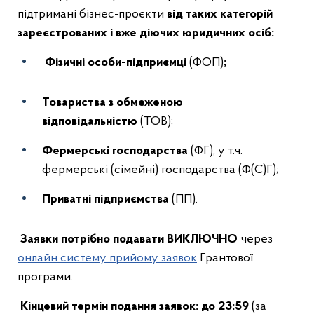
підтримані бізнес-проєкти
від таких категорій
зареєстрованих і вже діючих юридичних осіб:
Фізичні особи-підприємці
(ФОП)
;
Товариства з обмеженою
відповідальністю
(ТОВ);
Фермерські господарства
(ФГ), у т.ч.
фермерські (сімейні) господарства (Ф(С)Г);
Приватні підприємства
(ПП).
Заявки потрібно подавати ВИКЛЮЧНО
через
онлайн систему прийому заявок
Грантової
програми.
Кінцевий термін подання заявок:
до 23:59
(за