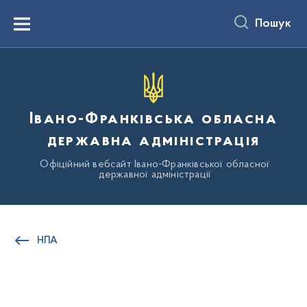
до
основного
Пошук
вмісту
Menu
Івано-Франківська обласна
державна адміністрація
Офіційний вебсайт Івано-Франківської обласної
державної адміністрації
НПА