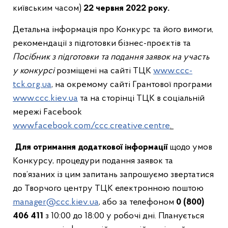
київським часом)
22 червня 2022 року.
Детальна інформація про Конкурс та його вимоги,
рекомендації з підготовки бізнес-проєктів та
Посібник з підготовки та подання заявок на участь
у конкурсі
розміщені на сайті ТЦК
www.ccc-
tck.org.ua
, на окремому сайті Грантової програми
www.ccc.kiev.ua
та на сторінці ТЦК в соціальній
мережі Facebook
www.facebook.com/ccc.creative.centre
.
Для отримання додаткової інформації
щодо умов
Kонкурсу, процедури подання заявок та
пов’язаних із цим запитань запрошуємо звертатися
до Творчого центру ТЦК електронною поштою
manager@ccc.kiev.ua
, або за телефоном
0 (800)
406 411
з 10:00 до 18:00 у робочі дні.
Планується