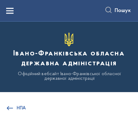
до
основного
Пошук
вмісту
Menu
Івано-Франківська обласна
державна адміністрація
Офіційний вебсайт Івано-Франківської обласної
державної адміністрації
НПА