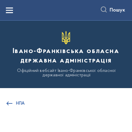
до
основного
Пошук
вмісту
Menu
Івано-Франківська обласна
державна адміністрація
Офіційний вебсайт Івано-Франківської обласної
державної адміністрації
НПА