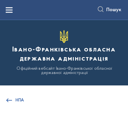
до
основного
Пошук
вмісту
Menu
Івано-Франківська обласна
державна адміністрація
Офіційний вебсайт Івано-Франківської обласної
державної адміністрації
НПА