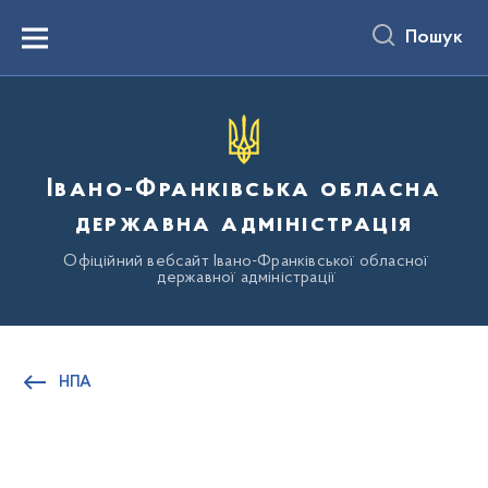
до
основного
Пошук
вмісту
Menu
Івано-Франківська обласна
державна адміністрація
Офіційний вебсайт Івано-Франківської обласної
державної адміністрації
НПА