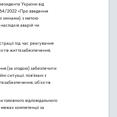
резидента України від
№ 64/2022 «Про введення
і змінами), з метою
 наслідків аварій чи
страції під час реагування
’єктів життєзабезпечення,
ння (за згодою) забезпечити
і ситуації, пов’язані з
тєзабезпечення, об’єктів
 головного відповідального
 межах компетенції за