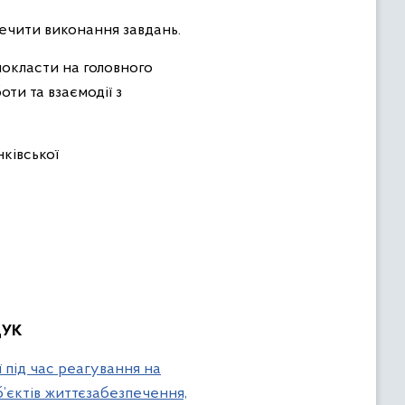
печити виконання завдань.
окласти на головного
ти та взаємодії з
ківської
ЩУК
 під час реагування на
б’єктів життєзабезпечення,