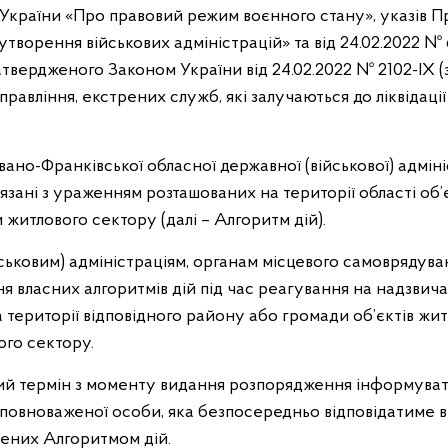
у України «Про правовий режим воєнного стану», указів П
утворення військових адміністрацій» та від 24.02.2022 
атвердженого Законом України від 24.02.2022 № 2102-ІХ (з
равління, екстрених служб, які залучаються до ліквідації
вано-Франківської обласної державної (військової) адміні
в’язані з ураженням розташованих на території області об
 житлового сектору (далі – Алгоритм дій).
ськовим) адміністраціям, органам місцевого самоврядува
 власних алгоритмів дій під час реагування на надзвичайн
території відповідного району або громади об’єктів жит
ого сектору.
ий термін з моменту видання розпорядження інформувати
повноваженої особи, яка безпосередньо відповідатиме в
чених Алгоритмом дій.