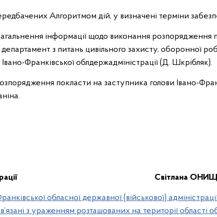
передбачених Алгоритмом дій, у визначені терміни забез
загальнення інформації щодо виконання розпорядження п
 департамент з питань цивільного захисту, оборонної робо
вано-Франківської облдержадміністрації (Д. Шкрібляк).
розпорядження покласти на заступника голови Івано-Фран
аніна.
рації
Світлана ОНИ
нківської обласної державної (військової) адміністрації
ов’язані з ураженням розташованих на території області о