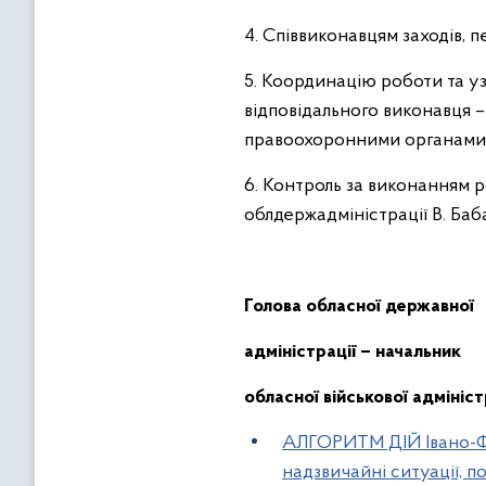
4. Співвиконавцям заходів, 
5. Координацію роботи та у
відповідального виконавця –
правоохоронними органами І
6. Контроль за виконанням 
облдержадміністрації В. Баб
Голова обласної державної
адміністрації – начальник
обласної військової адмініст
АЛГОРИТМ ДІЙ Івано-Фра
надзвичайні ситуації, п