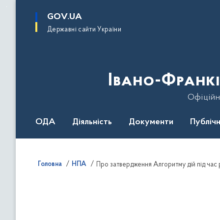
до
основного
GOV.UA
вмісту
Державні сайти України
Івано-Франкі
Офіційн
ОДА
Діяльність
Документи
Публічн
Головна
НПА