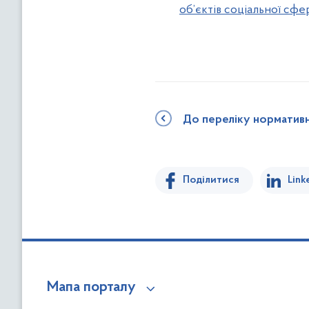
об’єктів соціальної сф
До переліку норматив
Поділитися
Link
Мапа порталу