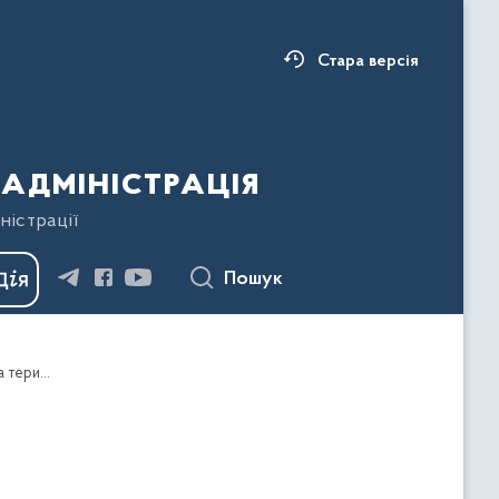
Стара версія
адміністрація
ністрації
Пошук
Про затвердження Алгоритму дій під час реагування на надзвичайні ситуації, пов’язані з ураженням розташованих на території відповідного району або громади об’єктів життєзабезпечення, об’єктів соціальної сфери чи житлового сектору