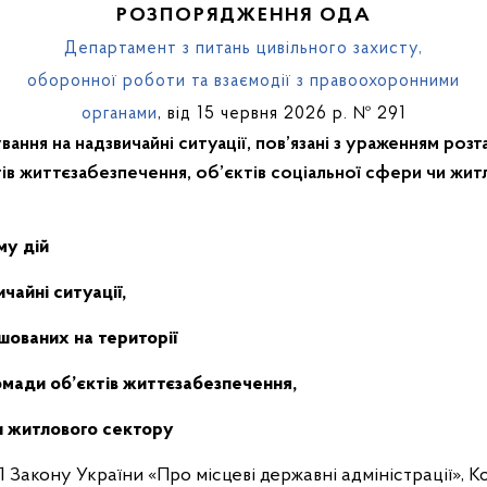
РОЗПОРЯДЖЕННЯ ОДА
Департамент з питань цивільного захисту,
оборонної роботи та взаємодії з правоохоронними
органами
, від 15 червня 2026 р. № 291
ання на надзвичайні ситуації, пов’язані з ураженням роз
ів життєзабезпечення, об’єктів соціальної сфери чи жи
м
у
дій
ичайні ситуації,
шованих
на території
омади об’єктів життєзабезпечення,
чи житлового сектору
41 Закону України «Про місцеві державні адміністрації», 