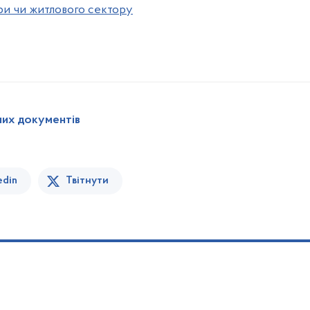
ери чи житлового сектору
них документів
edin
Твітнути