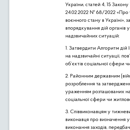
України, статей 4, 15 Закон
24.02.2022 № 68/2022 «Про 
воєнного стану в Україні», з
впорядкування дій органів уп
надзвичайних ситуацій:
1. Затвердити Алгоритм дій І
на надзвичайні ситуації, по
об’єктів соціальної сфери чи
2. Районним державним (вій
розроблення та затвердження
ураженням розташованих на 
соціальної сфери чи житлов
3. Співвиконавцям у тижнев
виконавця про визначення у
виконання заходів, передба