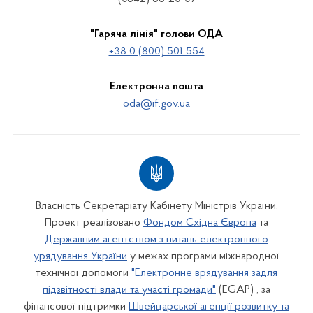
"Гаряча лінія" голови ОДА
+38 0 (800) 501 554
Електронна пошта
oda@if.gov.ua
Власність Секретаріату Кабінету Міністрів України.
Проект реалізовано
Фондом Східна Європа
та
Державним агентством з питань електронного
урядування України
у межах програми міжнародної
технічної допомоги
"Електронне врядування задля
підзвітності влади та участі громади"
(EGAP) , за
фінансової підтримки
Швейцарської агенції розвитку та