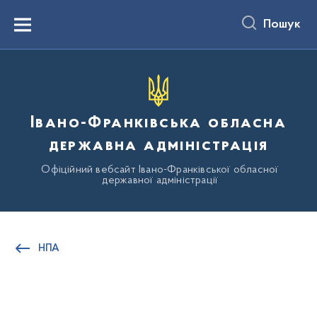
до
основного
Пошук
вмісту
Menu
Івано-Франківська обласна
державна адміністрація
Офіційний вебсайт Івано-Франківської обласної
державної адміністрації
НПА