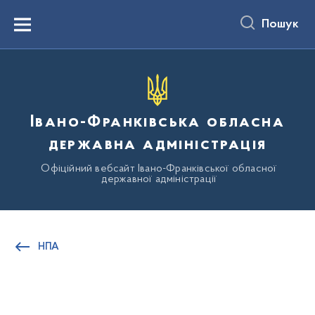
до
основного
Пошук
вмісту
Menu
Івано-Франківська обласна
державна адміністрація
Офіційний вебсайт Івано-Франківської обласної
державної адміністрації
НПА