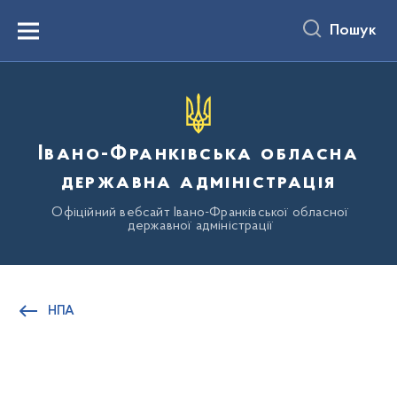
до
основного
Пошук
вмісту
Menu
Івано-Франківська обласна
державна адміністрація
Офіційний вебсайт Івано-Франківської обласної
державної адміністрації
НПА