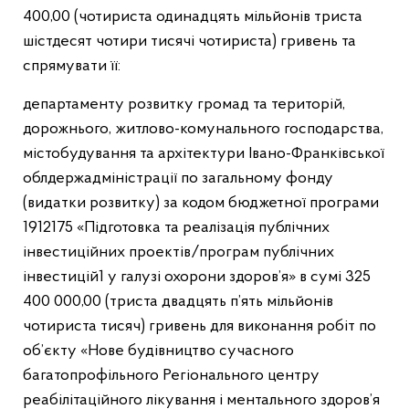
400,00 (чотириста одинадцять мільйонів триста
шістдесят чотири тисячі чотириста) гривень та
спрямувати її:
департаменту розвитку громад та територій,
дорожнього, житлово-комунального господарства,
містобудування та архітектури Івано-Франківської
облдержадміністрації по загальному фонду
(видатки розвитку) за кодом бюджетної програми
1912175 «Підготовка та реалізація публічних
інвестиційних проектів/програм публічних
інвестицій1 у галузі охорони здоров’я» в сумі 325
400 000,00 (триста двадцять п’ять мільйонів
чотириста тисяч) гривень для виконання робіт по
об’єкту «Нове будівництво сучасного
багатопрофільного Регіонального центру
реабілітаційного лікування і ментального здоров’я