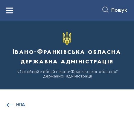
до
основного
Пошук
вмісту
Menu
Івано-Франківська обласна
державна адміністрація
Офіційний вебсайт Івано-Франківської обласної
державної адміністрації
НПА