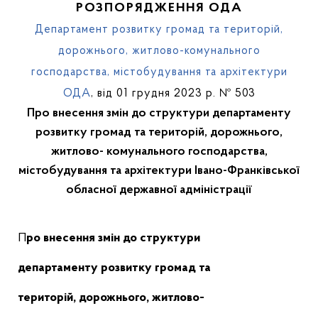
РОЗПОРЯДЖЕННЯ ОДА
Департамент розвитку громад та територій,
дорожнього, житлово-комунального
господарства, містобудування та архітектури
ОДА
, від 01 грудня 2023 р. № 503
Про внесення змін до структури департаменту
розвитку громад та територій, дорожнього,
житлово- комунального господарства,
містобудування та архітектури Івано-Франківської
обласної державної адміністрації
Про
внесення змін до
с
труктури
д
епартамент
у
розвитку
громад та
територій,
дорожнього,
житлово-