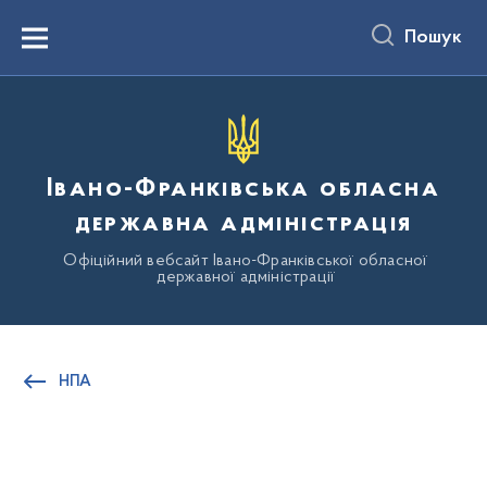
до
основного
Пошук
вмісту
Menu
Івано-Франківська обласна
державна адміністрація
Офіційний вебсайт Івано-Франківської обласної
державної адміністрації
НПА