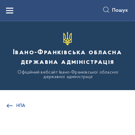
до
основного
Пошук
вмісту
Menu
Івано-Франківська обласна
державна адміністрація
Офіційний вебсайт Івано-Франківської обласної
державної адміністрації
НПА