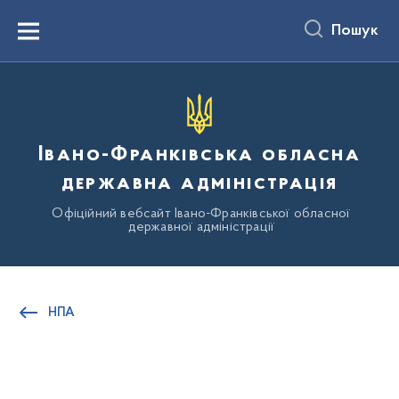
до
основного
Пошук
вмісту
Menu
Івано-Франківська обласна
державна адміністрація
Офіційний вебсайт Івано-Франківської обласної
державної адміністрації
НПА