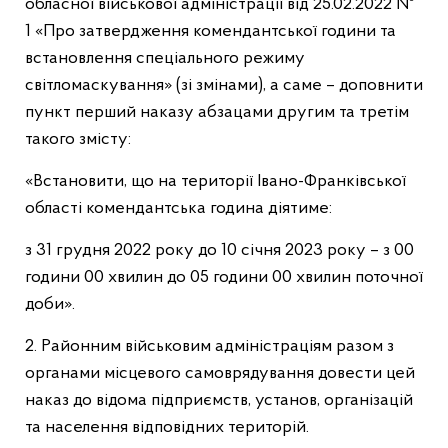
обласної військової адміністрації від 25.02.2022 №
1 «Про затвердження комендантської години та
встановлення спеціального режиму
світломаскування» (зі змінами), а саме – доповнити
пункт перший наказу абзацами другим та третім
такого змісту:
«Встановити, що на території Івано-Франківської
області комендантська година діятиме:
з 31 грудня 2022 року до 10 січня 2023 року – з 00
години 00 хвилин до 05 години 00 хвилин поточної
доби».
2. Районним військовим адміністраціям разом з
органами місцевого самоврядування довести цей
наказ до відома підприємств, установ, організацій
та населення відповідних територій.