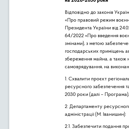
на 2
0
2
6
-20
30
р
оки
Відповідно до законів Украї
«Про правовий режим воєнно
Президента України від 24.0
64/2022 «Про введення воєнн
змінами), з метою забезпеч
господарських приміщень ав
збереження майна, а також 
самоврядування, на виконан
1. Схвалити проєкт регіонал
ресурсного забезпечення та
2030 роки (далі – Програма)
2. Департаменту ресурсного
адміністрації (М. Іванишин):
2.1. Забезпечити подання п