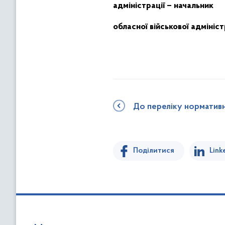
адміністрації – начальник
обласної військової а
До переліку норматив
Поділитися
Link