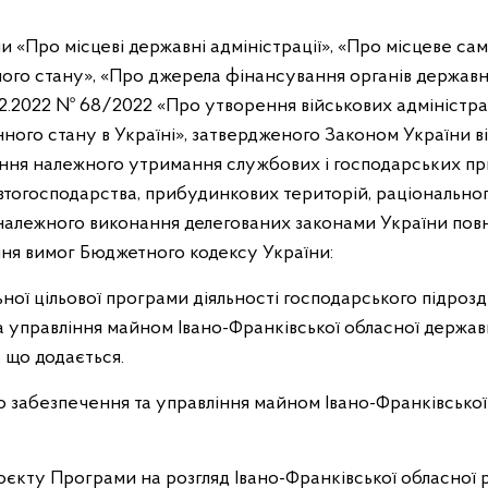
ни «Про місцеві державні адміністрації», «Про місцеве сам
го стану», «Про джерела фінансування органів державно
2.2022 № 68/2022 «Про утворення військових адміністрац
ого стану в Україні», затвердженого Законом України від
ення належного утримання службових і господарських п
тогосподарства, прибудинкових територій, раціонально
належного виконання делегованих законами України повн
ня вимог Бюджетного кодексу України:
ьної цільової програми діяльності господарського підроз
 управління майном Івано-Франківської обласної державн
, що додається.
 забезпечення та управління майном Івано-Франківської
роєкту Програми на розгляд Івано-Франківської обласної 