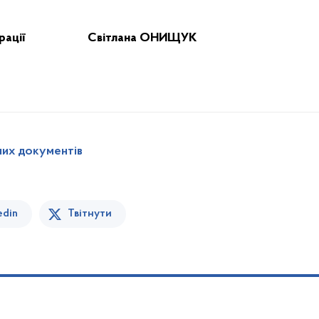
дміністрації Світлана ОНИЩУК
них документів
edin
Твітнути