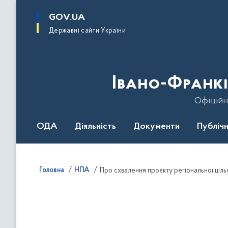
до
основного
GOV.UA
вмісту
Державні сайти України
Івано-Франкі
Офіційн
ОДА
Діяльність
Документи
Публічн
Головна
НПА