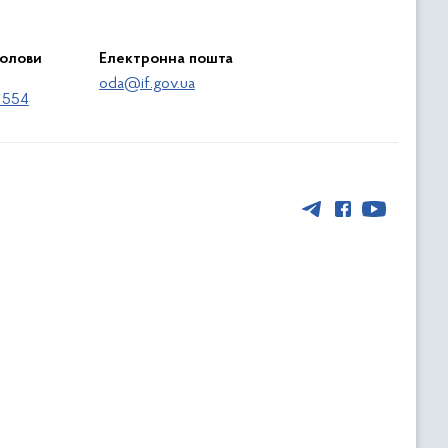
голови
Електронна пошта
oda@if.gov.ua
 554