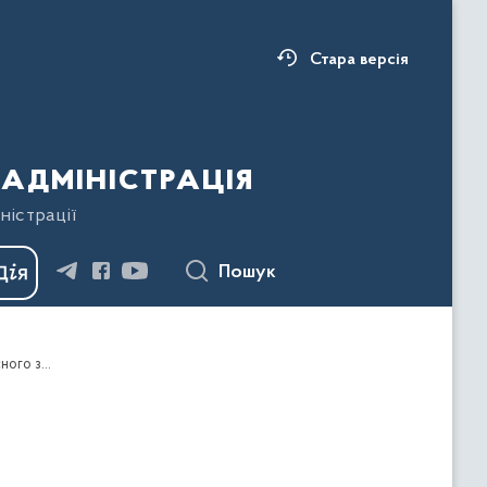
Стара версія
адміністрація
ністрації
Пошук
Про схвалення проєкту регіональної цільової програми діяльності господарського підрозділу департаменту ресурсного забезпечення та управління майном Івано-Франківської обласної державної адміністрації на 2026-2030 роки