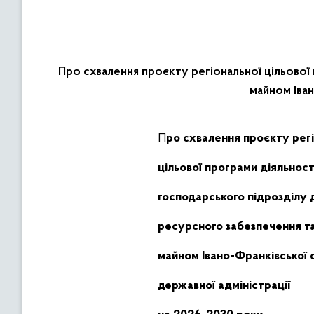
Про схвалення проєкту регіональної цільової
майном Іван
Про схвалення про
є
кту
рег
цільової
програми діяльност
господарського
підрозділу
ресурсного
забезпечення
та
майном
Івано-Франківської
державної
а
дміністрації