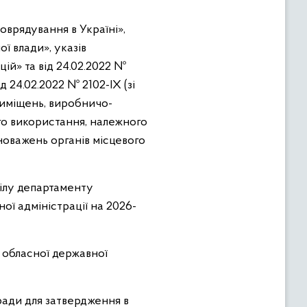
оврядування в Україні»,
ї влади», указів
ій» та від 24.02.2022 №
 24.02.2022 № 2102-ІХ (зі
риміщень, виробничо-
го використання, належного
оважень органів місцевого
ділу департаменту
ої адміністрації на 2026-
 обласної державної
ради для затвердження в