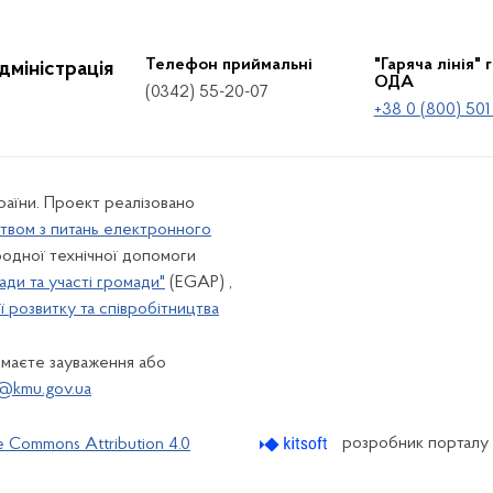
Телефон приймальні
"Гаряча лінія" 
дміністрація
ОДА
(0342) 55-20-07
+38 0 (800) 501
країни. Проект реалізовано
твом з питань електронного
одної технічної допомоги
ади та участі громади"
(EGAP) ,
 розвитку та співробітництва
 маєте зауваження або
@kmu.gov.ua
розробник порталу
e Commons Attribution 4.0