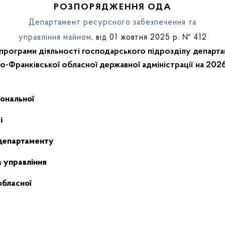
РОЗПОРЯДЖЕННЯ ОДА
Департамент ресурсного забезпечення та
управління майном
, від 01 жовтня 2025 р. № 412
 програми діяльності господарського підрозділу департ
о-Франківської обласної державної адміністрації на 20
іональної
і
департаменту
 управління
обл
асної