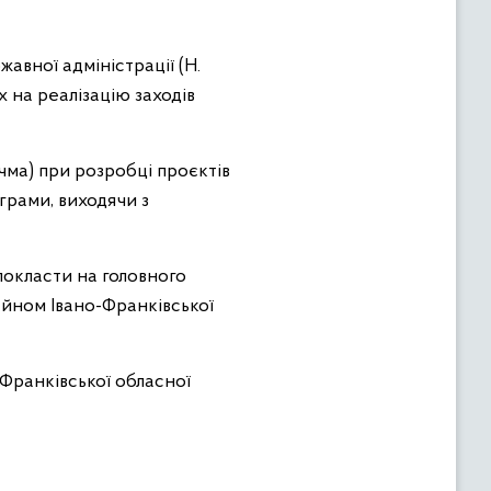
авної адміністрації (Н.
 на реалізацію заходів
чма) при розробці проєктів
грами, виходячи з
покласти на головного
айном Івано-Франківської
-Франківської обласної