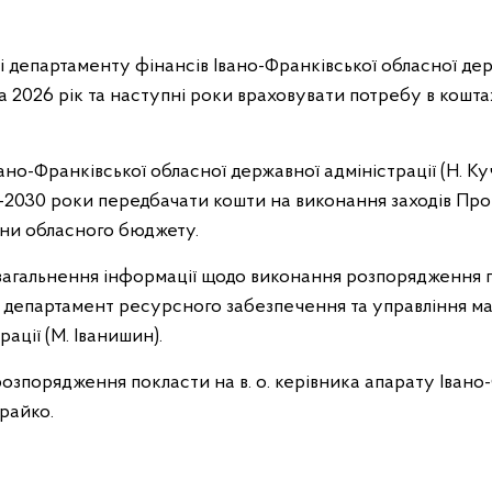
ні департаменту фінансів Івано-Франківської обласної держ
 2026 рік та наступні роки враховувати потребу в коштах
ано-Франківської обласної державної адміністрації (Н. Ку
2030 роки передбачати кошти на виконання заходів Про
ини обласного бюджету.
загальнення інформації щодо виконання розпорядження 
– департамент ресурсного забезпечення та управління м
ації (М. Іванишин).
озпорядження покласти на в. о. керівника апарату Івано
Зрайко.