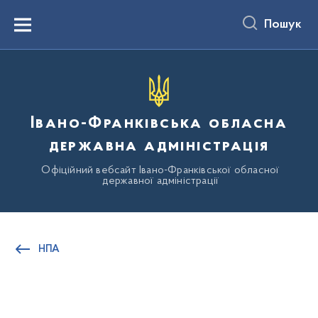
до
основного
Пошук
вмісту
Menu
Івано-Франківська обласна
державна адміністрація
Офіційний вебсайт Івано-Франківської обласної
державної адміністрації
НПА