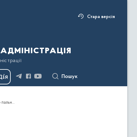
Стара версія
адміністрація
ністрації
Пошук
Про новий склад міжвідомчої регіональної робочої групи по боротьбі із нелегальним обігом і роздрібною торгівлею пальним при Івано-Франківській обласній державній адміністрації