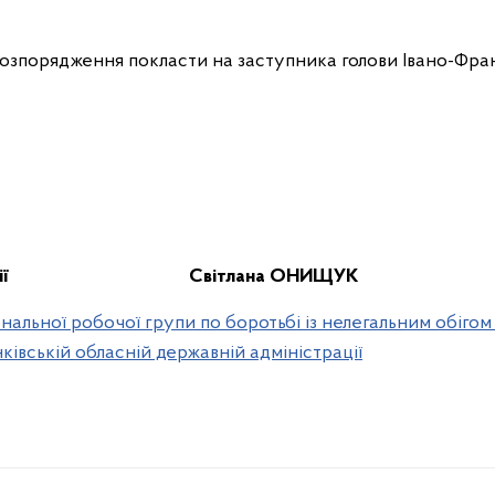
розпорядження покласти на заступника голови Івано-Фран
ії
Світлана ОНИЩУК
нальної робочої групи по боротьбі із нелегальним обігом
ківській обласній державній адміністрації