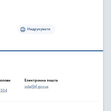
Надрукувати
голови
Електронна пошта
oda@if.gov.ua
 554