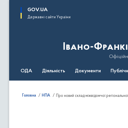
до
основного
GOV.UA
вмісту
Державні сайти України
Івано-Франкі
Офіційн
ОДА
Діяльність
Документи
Публічн
Головна
НПА