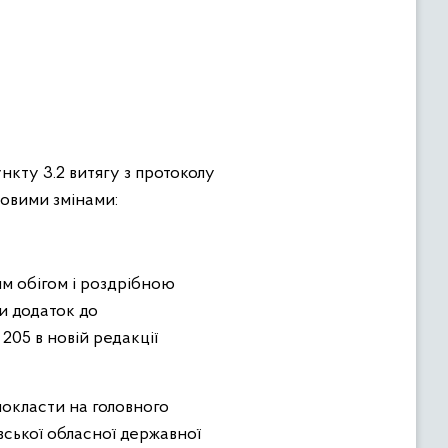
ункту 3.2 витягу з протоколу
дровими змінами:
им обігом і роздрібною
и додаток до
205 в новій редакції
окласти на головного
вської обласної державної