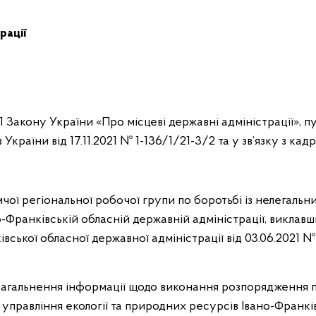
рації
41 Закону України «Про місцеві державні адміністрації», п
 України від 17.11.2021 № 1-136/1/21-3/2 та у зв’язку з ка
мчої регіональної робочої групи по боротьбі із нелегальн
-Франківській обласній державній адміністрації, виклавш
ської обласної державної адміністрації від 03.06.2021 № 
загальнення інформації щодо виконання розпорядження п
 управління екології та природних ресурсів Івано-Франкі