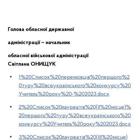
Голова обласної державної
адміністрації – начальник
обласної військової адміністрації
Світлана ОНИЩУК
1%20Список%20переможців%20першого%2
0туру%20всеукраїнського%20конкурсу%20
Учитель%20року%20-%202023.docx
2%20Список%20лауреатів%20(ІІ%20місце)%
20першого%20туру%20всеукраїнського%20
конкурсу%20Учитель%20року%202023.docx
3%20Список%20лауреатів%20(ІІІ%20місце)