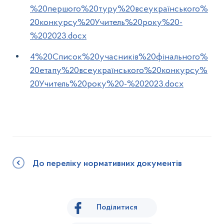
%20першого%20туру%20всеукраїнського%
20конкурсу%20Учитель%20року%20-
%202023.docx
4%20Список%20учасників%20фінального%
20етапу%20всеукраїнського%20конкурсу%
20Учитель%20року%20-%202023.docx
До переліку нормативних документів
Поділитися