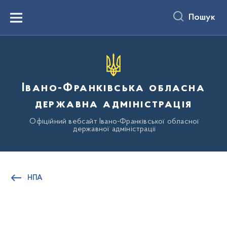
до
основного
Пошук
вмісту
Menu
Івано-Франківська обласна
державна адміністрація
Офіційний вебсайт Івано-Франківської обласної
державної адміністрації
НПА