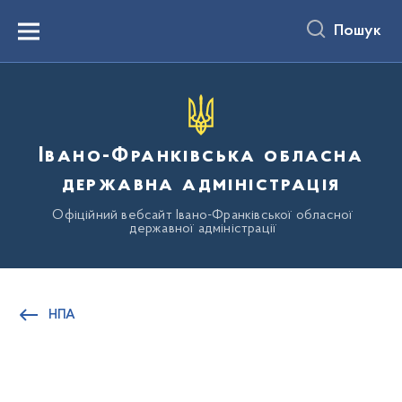
до
основного
Пошук
вмісту
Menu
Івано-Франківська обласна
державна адміністрація
Офіційний вебсайт Івано-Франківської обласної
державної адміністрації
НПА