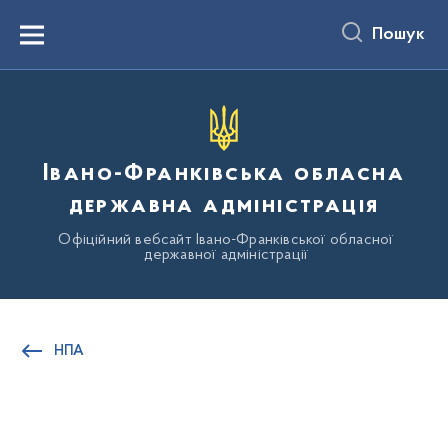
до
основного
Пошук
вмісту
Menu
Івано-Франківська обласна
державна адміністрація
Офіційний вебсайт Івано-Франківської обласної
державної адміністрації
НПА