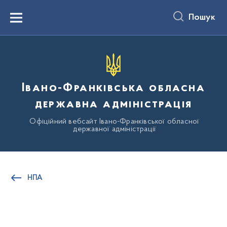
до
основного
Пошук
вмісту
Menu
Івано-Франківська обласна
державна адміністрація
Офіційний вебсайт Івано-Франківської обласної
державної адміністрації
НПА