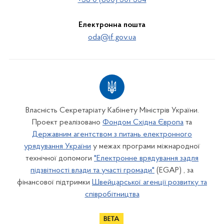
+38 0 (800) 501 554
Електронна пошта
oda@if.gov.ua
Власність Секретаріату Кабінету Міністрів України.
Проект реалізовано
Фондом Східна Європа
та
Державним агентством з питань електронного
урядування України
у межах програми міжнародної
технічної допомоги
"Електронне врядування задля
підзвітності влади та участі громади"
(EGAP) , за
фінансової підтримки
Швейцарської агенції розвитку та
співробітництва