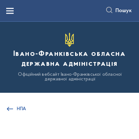
до
основного
Пошук
вмісту
Menu
Івано-Франківська обласна
державна адміністрація
Офіційний вебсайт Івано-Франківської обласної
державної адміністрації
НПА