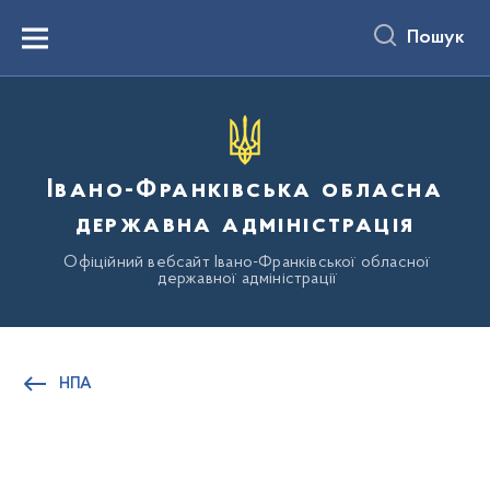
до
основного
Пошук
вмісту
Menu
Івано-Франківська обласна
державна адміністрація
Офіційний вебсайт Івано-Франківської обласної
державної адміністрації
НПА