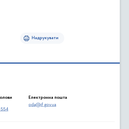
Надрукувати
голови
Електронна пошта
oda@if.gov.ua
 554