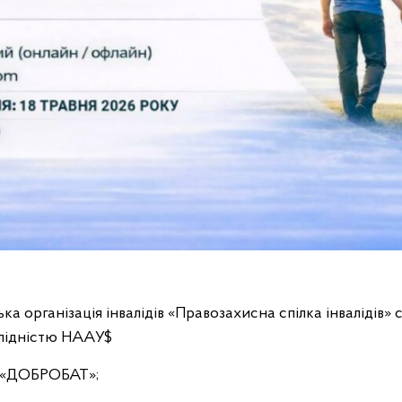
а організація інвалідів «Правозахисна спілка інвалідів» с
валідністю НААУ$
я «ДОБРОБАТ»;