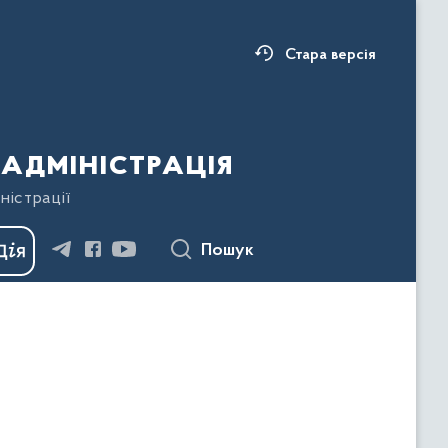
Стара версія
адміністрація
ністрації
Пошук