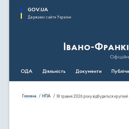
до
основного
GOV.UA
вмісту
Державні сайти України
Івано-Франкі
Офіційн
ОДА
Діяльність
Документи
Публічн
Головна
НПА
18 травня 2026 року відбудеться круглий 