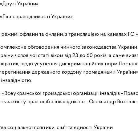
«Друзі України»;
«Ліга справедливості України».
у режимі офлайн та онлайн, з трансляцією на каналах ГО
омплексне обговорення чинного законодавства України 
аїни чоловічої статі віком від 23 до 60 років, а саме ви
іціатив, щодо усунення дискримінаційних норм Постано
перетинання державного кордону громадянами України»
 інвалідністю.
Всеукраїнської громадської організації інвалідів «Правоз
нь захисту прав осіб з інвалідністю - Олександр Вознюк.
а соціальної політики, сім'ї та єдності України;