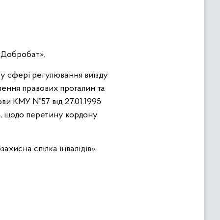
 «Добробат».
у сфері регулювання виїзду
явлення правових прогалин та
ви КМУ №57 від 27.01.1995
, щодо перетину кордону
ахисна спілка інвалідів»,