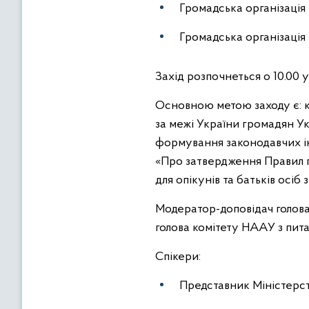
Громадська організація 
Громадська організація 
Захід розпочнеться о 10.00 
Основною метою заходу є: к
за межі України громадян Укр
формування законодавчих ін
«Про затвердження Правил 
для опікунів та батьків осіб з
Модератор-доповідач голова «
голова комітету НААУ з пита
Спікери:
Представник Міністерств