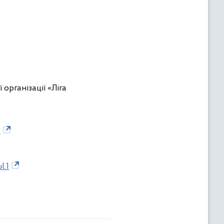
організації «Ліга
5
.1