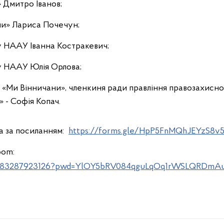
Дмитро Іванов;
ни» Лариса Почечун;
у НААУ Іванна Костракевич;
у НААУ Юлія Орлова;
 «Ми Вінничани», членкиня ради правління правозахисної 
 - Софія Копач.
а за посиланням:
https://forms.gle/HpP5FnMQhJEYzS8v
oom:
/j/83287923126?pwd=YlOY5bRV084qguLqOq1rWSLQRDmAul