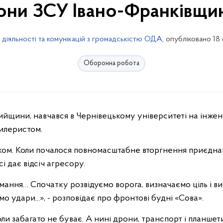
они ЗСУ Івано-Франківщи
 діяльності та комунікацій з громадськістю ОДА
, опубліковано 18
Оборонна робота
йщини, навчався в Чернівецькому університеті на інжене
тилеристом.
ом. Коли почалося повномасштабне вторгнення приєднав
сі дає відсіч агресору.
мання… Спочатку розвідуємо ворога, визначаємо ціль і вир
о удари...», - розповідає про фронтові будні «Сова».
іколи забагато не буває. А нині дрони, транспорт і планшет