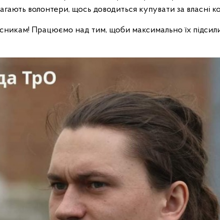
агають волонтери, щось доводиться купувати за власні к
сникам! Працюємо над тим, щоби максимально їх підсили