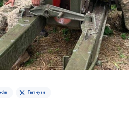
edin
Твітнути