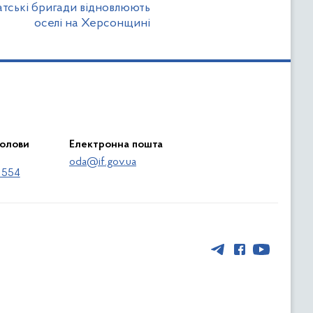
патські бригади відновлюють
оселі на Херсонщині
голови
Електронна пошта
oda@if.gov.ua
 554