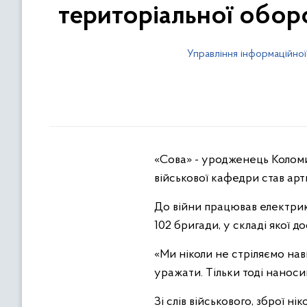
територіальної обор
Управління інформаційної
«Сова» - уродженець Коломи
військової кафедри став ар
До війни працював електрик
102 бригади, у складі якої до
«Ми ніколи не стріляємо нав
уражати. Тільки тоді наносим
Зі слів військового, зброї н