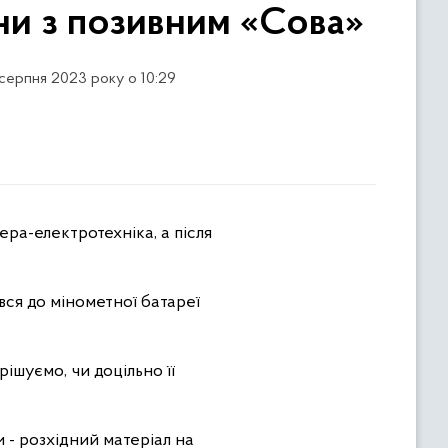
ни з позивним «Сова»
 серпня 2023 року о 10:29
ра-електротехніка, а після
ся до мінометної батареї
ішуємо, чи доцільно її
и - розхідний матеріал на