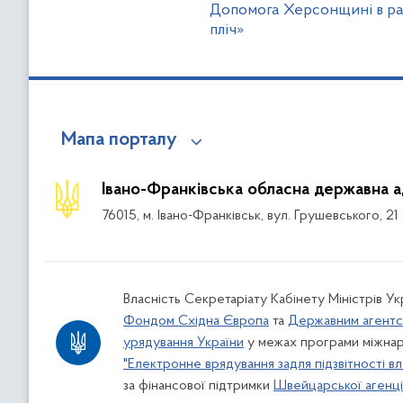
Допомога Херсонщині в ра
пліч»
Мапа порталу
Івано-Франківська обласна державна а
76015, м. Івано-Франківськ, вул. Грушевського, 21
Власність Секретаріату Кабінету Міністрів У
Фондом Східна Європа
та
Державним агентс
урядування України
у межах програми міжнар
"Електронне врядування задля підзвітності вл
за фінансової підтримки
Швейцарської агенції