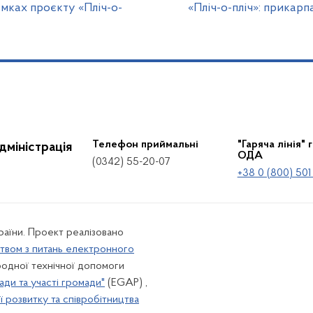
мках проєкту «Пліч-о-
«Пліч-о-пліч»: прикар
Телефон приймальні
"Гаряча лінія" 
дміністрація
ОДА
(0342) 55-20-07
+38 0 (800) 501
країни. Проект реалізовано
твом з питань електронного
одної технічної допомоги
ади та участі громади"
(EGAP) ,
 розвитку та співробітництва