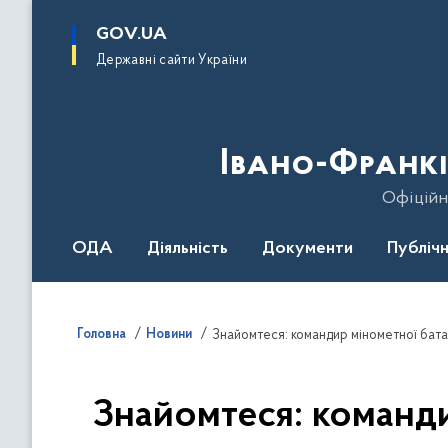
до
основного
GOV.UA
вмісту
Державні сайти України
Івано-Франкі
Офіційн
ОДА
Діяльність
Документи
Публічн
Головна
Новини
Знайомтеся: команди