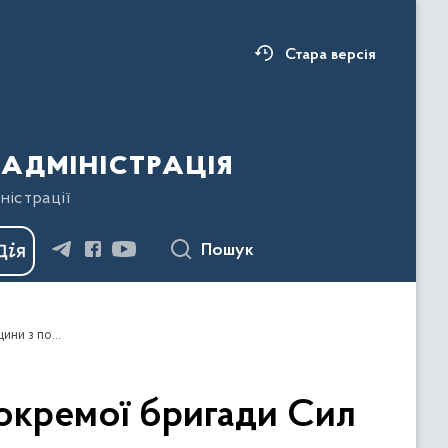
Стара версія
адміністрація
ністрації
Пошук
Знайомтеся: командир мінометної батареї 102 окремої бригади Сил територіальної оборони ЗСУ Івано-Франківщини з позивним «Сова»
 окремої бригади Сил