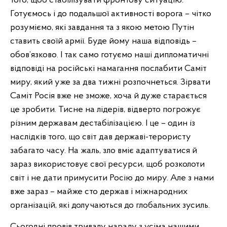
того, щоб стабілізувати фронтову ситуацію.
Готуємось і до подальшої активності ворога – чітко
розуміємо, які завдання та з якою метою Путін
ставить своїй армії. Буде йому наша відповідь –
обов’язково. І так само готуємо наші дипломатичні
відповіді на російські намагання послабити Саміт
миру, який уже за два тижні розпочнеться. Зірвати
Саміт Росія вже не зможе, хоча й дуже старається
це зробити. Тисне на лідерів, відверто погрожує
різним державам дестабілізацією. І це – один із
наслідків того, що світ дав державі-терористу
забагато часу. На жаль, зло вміє адаптуватися й
зараз використовує свої ресурси, щоб розколоти
світ і не дати примусити Росію до миру. Але з нами
вже зараз – майже сто держав і міжнародних
організацій, які долучаються до глобальних зусиль.
Сьогодні провів тривалу нараду з усіма нашими