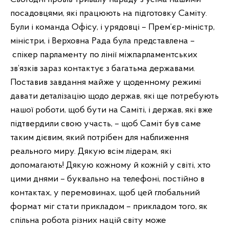
посадовцями, які працюють на підготовку Саміту.
Були і команда Офісу, і урядовці – Прем’єр-міністр,
міністри, і Верховна Рада була представлена –
спікер парламенту по лінії міжпарламентських
зв’язків зараз контактує з багатьма державами.
Поставив завдання майже у щоденному режимі
давати деталізацію щодо держав, які ще потребують
нашої роботи, щоб бути на Саміті, і держав, які вже
підтвердили свою участь, – щоб Саміт був саме
таким дієвим, який потрібен для наближення
реального миру. Дякую всім лідерам, які
допомагають! Дякую кожному й кожній у світі, хто
цими днями – буквально на телефоні, постійно в
контактах, у перемовинах, щоб цей глобальний
формат міг стати прикладом – прикладом того, як
спільна робота різних націй світу може