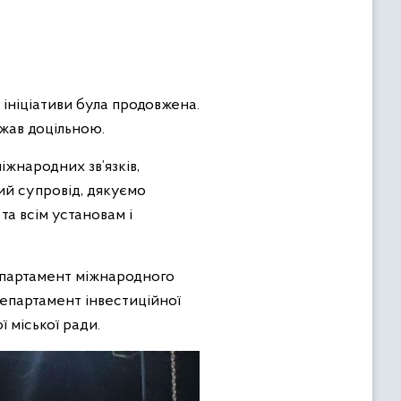
 ініціативи була продовжена.
жав доцільною.
іжнародних зв’язків,
ий супровід, дякуємо
а всім установам і
департамент міжнародного
департамент інвестиційної
ї міської ради.