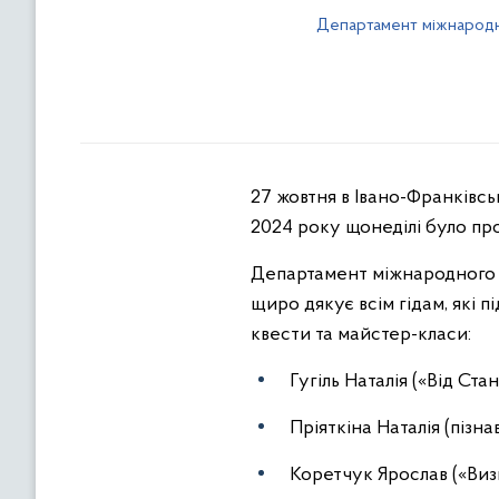
Департамент міжнародно
27 жовтня в Івано-Франківс
2024 року щонеділі було про
Департамент міжнародного с
щиро дякує всім гідам, які п
квести та майстер-класи:
Гугіль Наталія («Від Ста
Пріяткіна Наталія (пізн
Коретчук Ярослав («Визв