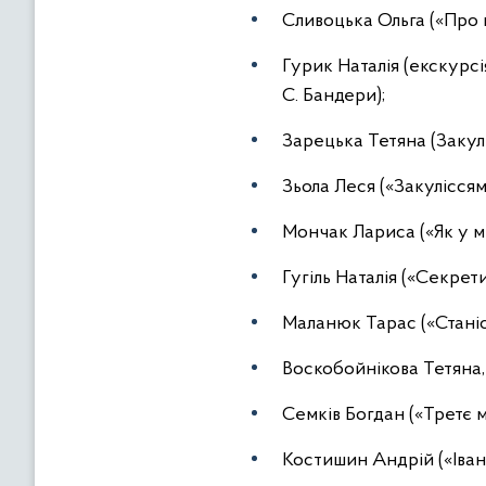
Сливоцька Ольга («Про 
Гурик Наталія (екскурсі
С. Бандери);
Зарецька Тетяна (Закулі
Зьола Леся («Закулісся
Мончак Лариса («Як у мі
Гугіль Наталія («Секрети
Маланюк Тарас («Станіс
Воскобойнікова Тетяна,
Семків Богдан («Третє м
Костишин Андрій («Іван