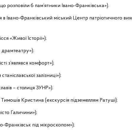
що розповіли б пам’ятники Івано-Франківська»).
я в Івано-Франківський міський Центр патріотичного вихо
сся «Живої Історії»);
м драмтеатру»);
сті з’являвся комфорт»);
 станіславської залізниці»);
лавів – столиця ЗУНР»);
 Тимошів Кристина (екскурсія підземеллям Ратуші);
істо Галичини»);
о-Франківськ під мікроскопом»);