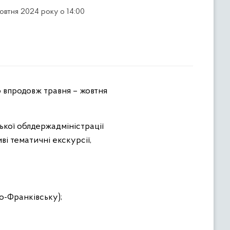
жовтня 2024 року о 14:00
о впродовж травня – жовтня
ької облдержадміністрації
ві тематичні екскурсії,
но-Франківську);