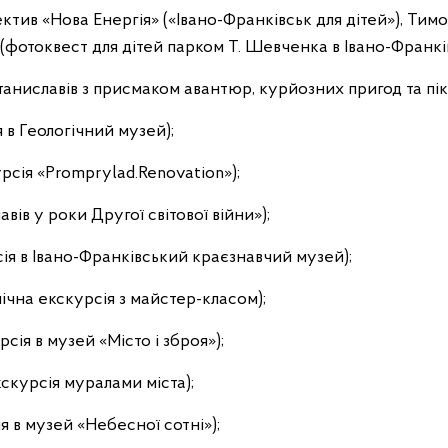
ктив «Нова Енергія» («Івано-Франківськ для дітей»), Тим
(фотоквест для дітей парком Т. Шевченка в Івано-Франкі
аниславів з присмаком авантюр, курйозних пригод та пік
 в Геологічний музей);
рсія «Promprylad.Renovation»);
вів у роки Другої світової війни»);
я в Івано-Франківський краєзнавчий музей);
ічна екскурсія з майстер-класом);
сія в музей «Місто і зброя»);
скурсія муралами міста);
 в музей «Небесної сотні»);