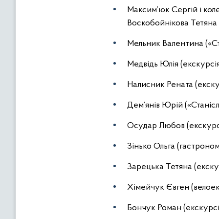
Максим’юк Сергій і коле
Воскобойнікова Тетяна 
Мельник Валентина («Ст
Медвідь Юлія (екскурсія
Налисник Рената (екску
Дем’янів Юрій («Станісла
Осудар Любов (екскурсі
Зінько Ольга (гастроном
Зарецька Тетяна (екскур
Хімейчук Євген (велоек
Бончук Роман (екскурсія