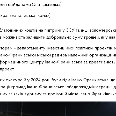
и і майданами Станіславова»);
кральна галицька ікона»).
лагодійних коштів на підтримку ЗСУ та інші волонтерські
в можливість залишити добровільно суму грошей, яку вва
орам – департаменту інвестиційної політики, проєктів, м
вано-Франківської міської ради за належний організаційн
ормаційного центру Івано-Франківська за креативність т
 проєкт.
х екскурсій у 2024 році були гіди Івано-Франківська, 
грації громад Івано-Франківської облдержадміністрації і 
них зв'язків, туризму та промоцій міста Івано-Франківсько