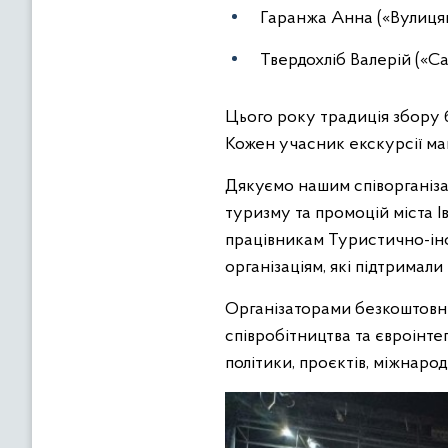
Гаранжа Анна («Вулицям
Твердохліб Валерій («Са
Цього року традиція збору б
Кожен учасник екскурсії ма
Дякуємо нашим співорганізат
туризму та промоцій міста І
працівникам Туристично-інф
організаціям, які підтримали
Організаторами безкоштовни
співробітництва та євроінте
політики, проєктів, міжнарод