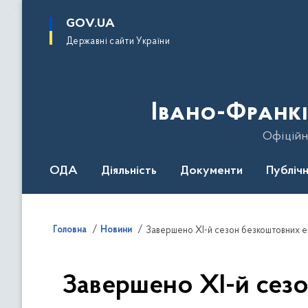
до
основного
GOV.UA
вмісту
Державні сайти України
Івано-Франкі
Офіційн
ОДА
Діяльність
Документи
Публічн
Головна
Новини
Завершено XI-й сезон безкоштовних ек
Завершено XI-й сезо