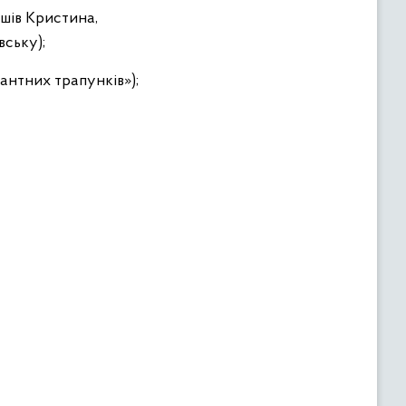
ошів Кристина,
вську);
антних трапунків»);