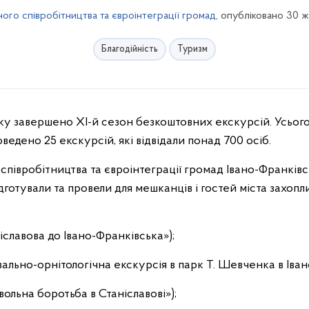
го співробітництва та євроінтеграції громад
, опубліковано 30 
Благодійність
Туризм
ьку завершено XI-й сезон безкоштовних екскурсій. Усьог
ведено 25 екскурсій, які відвідали понад 700 осіб.
півробітництва та євроінтеграції громад Івано-Франківс
ідготували та провели для мешканців і гостей міста захопли
ніславова до Івано-Франківська»);
авально-орнітологічна екскурсія в парк Т. Шевченка в Іва
ольна боротьба в Станіславові»);