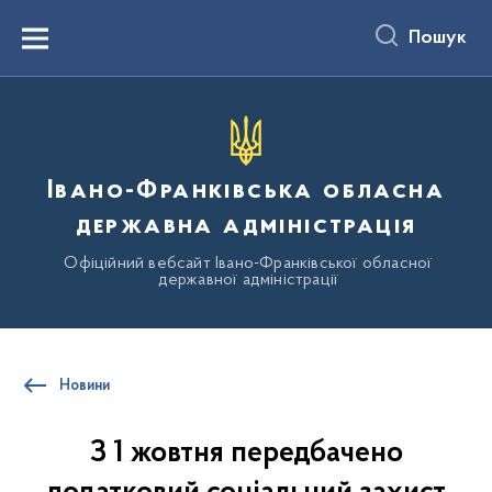
до
основного
Пошук
вмісту
Menu
Івано-Франківська обласна
державна адміністрація
Офіційний вебсайт Івано-Франківської обласної
державної адміністрації
Новини
З 1 жовтня передбачено