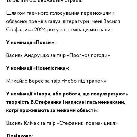
та релігій облдержадміністрації.
Шляхом таємного голосування переможцями
обласної премії в галузі літератури імені Василя
Стефаника 2024 року за номінаціями стали:
У номінації «Поезія» :
Василь Андрушко за твір «Прогноз погоди»
У номінації «Новелістика»:
Михайло Верес за твір «Небо під трапом»
У номінації «Твори, або роботи, що популяризують
творчість В.Стефаника і написані письменниками,
котрі проживають за межами області»:
Василь Клічак за твір «Стефаник: поема- цикл».
Довідково: