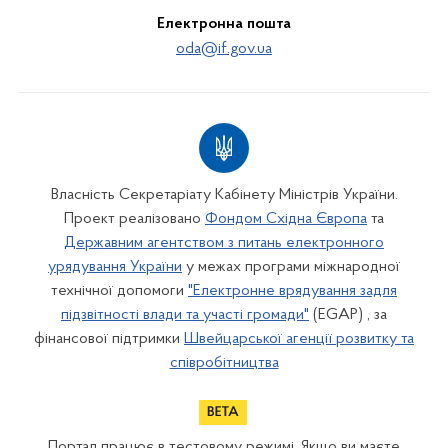
Електронна пошта
oda@if.gov.ua
Власність Секретаріату Кабінету Міністрів України.
Проект реалізовано
Фондом Східна Європа
та
Державним агентством з питань електронного
урядування України
у межах програми міжнародної
технічної допомоги
"Електронне врядування задля
підзвітності влади та участі громади"
(EGAP) , за
фінансової підтримки
Швейцарської агенції розвитку та
співробітництва
Портал працює в тестовому режимі. Якщо ви маєте