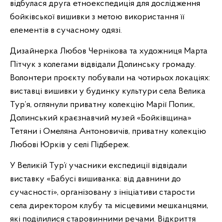
відбулася друга етноекспедиція для дослідження
бойківської вишивки з метою використання її
елементів в сучасному одязі.
Дизайнерка Любов Чернікова та художниця Марта
Пітчук з колегами відвідали Долинську громаду.
Волонтери проєкту побували на чотирьох локаціях:
виставці вишивки у будинку культури села Велика
Тур’я, оглянули приватну колекцію Марії Попик,
Долинський краєзнавчий музей «Бойківщина»
Тетяни і Омеляна Антоновичів, приватну колекцію
Любові Юрків у селі Підбереж.
У Великій Тур’ї учасники експедиції відвідали
виставку «Бабусі вишиванка: від давнини до
сучасності», організовану з ініціативи старости
села директором клубу та місцевими мешканцями,
які поділилися старовинними речами. Відкриття