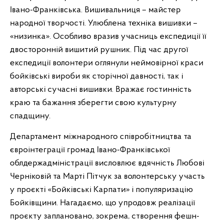
Івано-Франківська. Вишивальниця – майстер
народної творчості. Улюблена техніка вишивки –
«низинка». Особливо вразив учасниць експедиції її
двосторонній вишитий рушник. Під час другої
експедиції волонтери оглянули неймовірної краси
бойківські вироби як сторічної давності, так і
авторські сучасні вишивки. Вражає гостинність
краю та бажання зберегти свою культурну
спадщину.
Департамент міжнародного співробітництва та
євроінтеграції громад Івано-Франківської
облдержадміністрації висловлює вдячність Любові
Черніковій та Марті Пітчук за волонтерську участь
у проєкті «Бойківські Карпати» і популяризацію
Бойківщини. Нагадаємо, що упродовж реалізації
проєкту заплановано, зокрема, створення фешн-