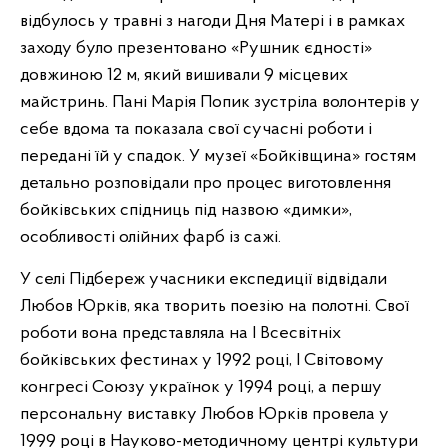
відбулось у травні з нагоди Дня Матері і в рамках
заходу було презентовано «Рушник єдності»
довжиною 12 м, який вишивали 9 місцевих
майстринь. Пані Марія Попик зустріла волонтерів у
себе вдома та показала свої сучасні роботи і
передані їй у спадок. У музеї «Бойківщина» гостям
детально розповідали про процес виготовлення
бойківських спідниць під назвою «димки»,
особливості олійних фарб із сажі.
У селі Підбереж учасники експедиції відвідали
Любов Юрків, яка творить поезію на полотні. Свої
роботи вона представляла на І Всесвітніх
бойківських фестинах у 1992 році, І Світовому
конгресі Союзу українок у 1994 році, а першу
персональну виставку Любов Юрків провела у
1999 році в Науково-методичному центрі культури