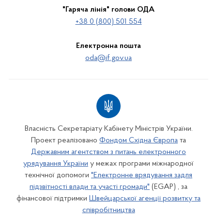
"Гаряча лінія" голови ОДА
+38 0 (800) 501 554
Електронна пошта
oda@if.gov.ua
Власність Секретаріату Кабінету Міністрів України.
Проект реалізовано
Фондом Східна Європа
та
Державним агентством з питань електронного
урядування України
у межах програми міжнародної
технічної допомоги
"Електронне врядування задля
підзвітності влади та участі громади"
(EGAP) , за
фінансової підтримки
Швейцарської агенції розвитку та
співробітництва