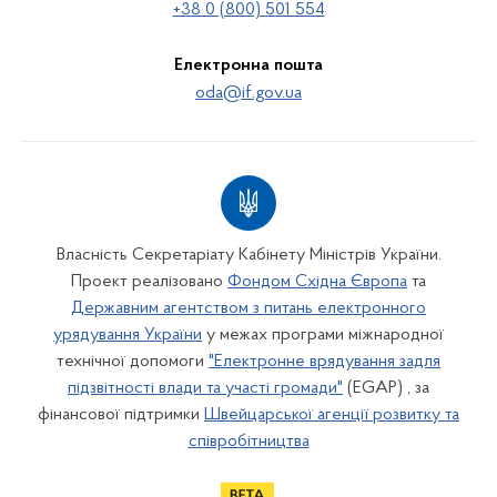
+38 0 (800) 501 554
Електронна пошта
oda@if.gov.ua
Власність Секретаріату Кабінету Міністрів України.
Проект реалізовано
Фондом Східна Європа
та
Державним агентством з питань електронного
урядування України
у межах програми міжнародної
технічної допомоги
"Електронне врядування задля
підзвітності влади та участі громади"
(EGAP) , за
фінансової підтримки
Швейцарської агенції розвитку та
співробітництва