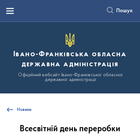
до
основного
Пошук
вмісту
Menu
Івано-Франківська обласна
державна адміністрація
Офіційний вебсайт Івано-Франківської обласної
державної адміністрації
Новини
Всесвітній день переробки