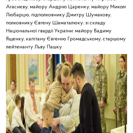
Агасиєву, майору Андрію Царенку, майору Миколі
Любарцю, підполковнику Дмитру Шумакову,
полковнику Євгену Шаматалюку; зі складу
Національної гвардії України: майору Вадиму
Ященку, капітану Євгенію Громадському, старшому
лейтенанту Льву Пашку.