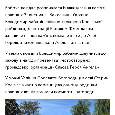
Робоча поїздка розпочалася із вшанування пам’яті
полеглих Захисників і Захисниць України.
Володимир Бабанін спільно з головою Косівської
райдержадміністрації Василем Жмендаком
запалили свічки пам’яті, поклали квіти до Алеї
Героїв, а також відвідали Алею віри та надії.
У межах поїздки Володимир Бабанін долучився до
заходу з нагоди презентації новоствореної
громадської організації «Сльоза Героя Ангела».
У храмі Успіння Пресвятої Богородиці в селі Старий
Косів за участю керівництва району родинам
полеглих воїнів вручили посмертні нагороди.