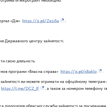
б отримати мікрогрант необхідно:
ортал «Дія»
https://is.gd/Zezi5a
;
ня Державного центру зайнятості;
ти свою діяльність.
умов програми «Власна справа»
https://is.gd/xBaklo
.
 зайнятості ви можете отримати на офіційному телеграм-
https://t.me/DCZ_IF
, а також за номером телефону гар
са підрозділів обласної служби зайнятості за посиланням