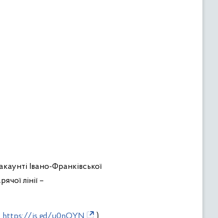
акаунті Івано-Франківської
ячої лінії –
https://is.gd/u0nOYN
).