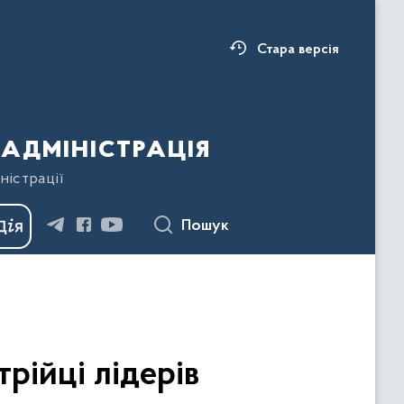
Стара версія
адміністрація
ністрації
Пошук
рійці лідерів