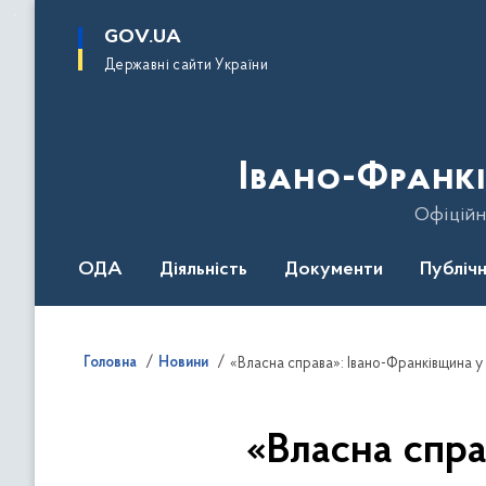
до
основного
GOV.UA
вмісту
Державні сайти України
Івано-Франкі
Офіційн
ОДА
Діяльність
Документи
Публічн
Головна
Новини
«Власна справа»: Івано-Франківщина у т
«Власна спра