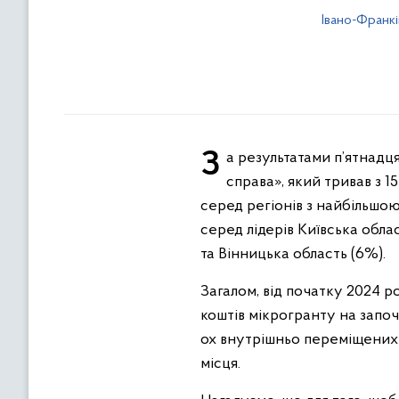
Івано-Франк
За результатами п’ятнадцятого періоду подачі заяв на отримання мікрогрантів згідно програми «Власна
справа», який тривав з 1
серед регіонів з найбільшо
серед лідерів Київська обла
та Вінницька область (6%).
Загалом, від початку 2024 
коштів мікрогранту на започ
ох внутрішньо переміщених о
місця.