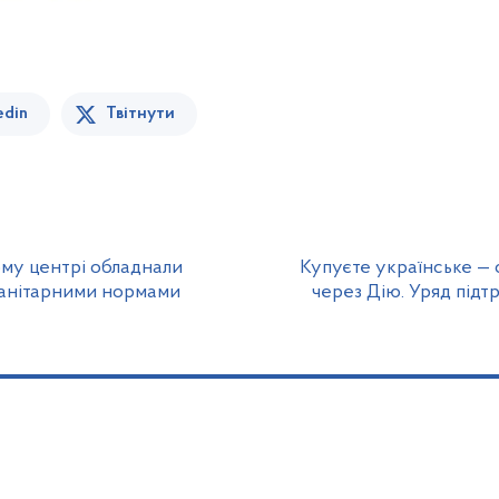
edin
Твітнути
ому центрі обладнали
Купуєте українське —
 санітарними нормами
через Дію. Уряд підт