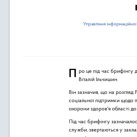
Управління інформаційної
Про це під час брифінгу для представників медіа розповів заступник голови обласної державної адміністрації
Віталій Ільчишин.
Він зазначив, що на розгля
соціальної підтримки щодо п
охорони здоров'я області до
Під час брифінгу зазначалося
служби, звертаються у закл