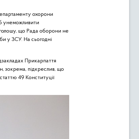
 департаменту охорони
щоб унеможливити
Наголошу, що Рада оборони не
би у ЗСУ. На сьогодні
медзакладах Прикарпаття
, зокрема, підкреслив, що
 статтю 49 Конституції