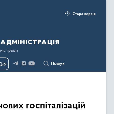
Стара версія
адміністрація
ністрації
Пошук
нових госпіталізацій