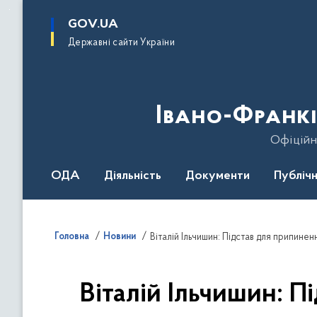
до
основного
GOV.UA
вмісту
Державні сайти України
Івано-Франкі
Офіційн
ОДА
Діяльність
Документи
Публічн
Головна
Новини
Віталій Ільчишин: Підстав для припинен
Віталій Ільчишин: П