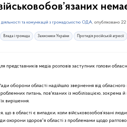
військовобов’язаних нема
 діяльності та комунікацій з громадськістю ОДА
, опубліковано 22
Влада і громада
Захисники України
Протидія російській агресії
д Ради оборони області надійшло звернення від обласного
роблемних питань, пов'язаних із мобілізацією, зокрема й
 їх вирішення.
, що в області є випадки, коли військовозобов’язані люди
ади охорони здоровʼя області з проблемами щодо раптово