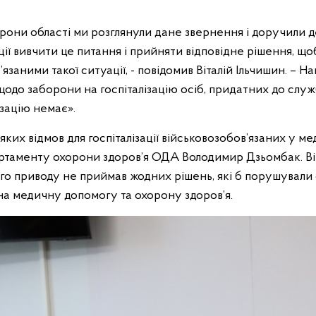
орони області ми розглянули дане звернення і доручили
ції вивчити це питання і прийняти відповідне рішення, 
язаними такої ситуації, - повідомив Віталій Ільчишин. – 
одо заборони на госпіталізацію осіб, придатних до служ
зацію немає».
-яких відмов для госпіталізації військовозобов’язаних у 
артаменту охорони здоров’я ОДА Володимир Дзьомбак. Він
ого приводу не приймав жодних рішень, які б порушували
на медичну допомогу та охорону здоров’я.