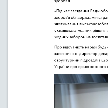
здоров’я.
«Під час засідання Ради об
здоров’я облдержадміністра
зловживання військовозобов’
ухвалювала жодних рішень щ
жодних заборон на госпіталі
Про відсутність наразі будь
запевнив в.о. директор деп
структурний підрозділ з ць
України про право кожного 